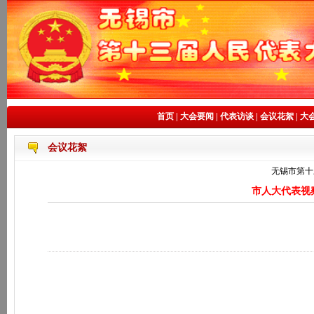
首页
|
大会要闻
|
代表访谈
|
会议花絮
|
大
会议花絮
无锡市第十
市人大代表视