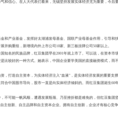
勇气和信心。在人大代表们看来，无锡坚持发展实体经济尤为重要，今后
和产业基金，发挥好太湖浦发母基金、国联产业母基金作用，引导和扶持
展并购重组，新增境内外上市公司10家、新三板挂牌公司50家以上。
名的民族品牌，红豆集团早在2001年就上市了。可以说，在资本市场
资是比较好的一种方式。她表示，中国企业要学美国的直接融资模式，而
，打造自主资本，为实体经济注入“血液”，是实体经济发展的重要支撑
符合中国股市导向，股市一直是向实体经济倾斜的。而红豆集团诞生60
不可能一帆风顺，遭遇发展瓶颈、乃至挫折都是难免的，但红豆集团坚
即自主创新、自主品牌和自主资本企业。拥有自主创新，企业才有核心竞