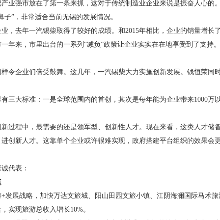
业强市放在了第一条来抓，这对于传统制造业企业来说是振奋人心的。
鼻子”，非常适合当前无锡的发展情况。
去年一汽锡柴取得了较好的成绩。和2015年相比，企业的销量增长了3
一年来，市里出台的一系列“减负”政策让企业实实在在地享受到了支持
令企业们倍受鼓舞。这几年，一汽锡柴大力实施创新发展。钱恒荣同时
。
三大标准：一是全球范围内的首创，其次是每年能为企业带来1000万
过程中，最需要的还是领军型、创新性人才。现在来看，这类人才储备
引进创新人才。这靠单个企业或许很难实现，政府搭建平台组织的效果会
张诚代表：
点
发展战略，加快万达文旅城、阳山田园文旅小镇、江阴海澜国际马术旅
，实现旅游总收入增长10%。