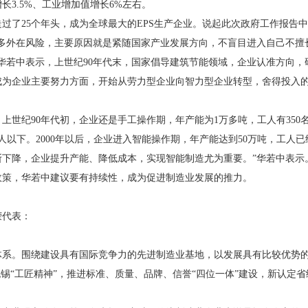
3.5%、工业增加值增长6%左右。
过了25个年头，成为全球最大的EPS生产企业。说起此次政府工作报告
很多外在风险，主要原因就是紧随国家产业发展方向，不盲目进入自己不擅
华若中表示，上世纪90年代末，国家倡导建筑节能领域，企业认准方向，
排成为企业主要努力方面，开始从劳力型企业向智力型企业转型，舍得投入
纪90年代初，企业还是手工操作期，年产能为1万多吨，工人有350名
0人以下。2000年以后，企业进入智能操作期，年产能达到50万吨，工人已
断下降，企业提升产能、降低成本，实现智能制造尤为重要。”华若中表示
，华若中建议要有持续性，成为促进制造业发展的推力。
荣代表：
。围绕建设具有国际竞争力的先进制造业基地，以发展具有比较优势的
无锡“工匠精神”，推进标准、质量、品牌、信誉“四位一体”建设，新认定省