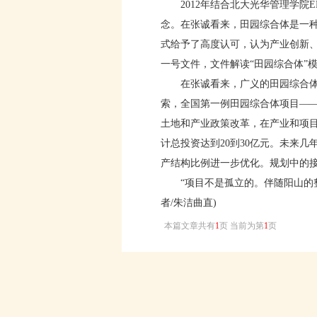
2012年结合北大光华管理学院E
念。在张诚看来，田园综合体是一
式给予了高度认可，认为产业创新、
一号文件，文件解读“田园综合体”
在张诚看来，广义的田园综合体是
索，全国第一例田园综合体项目—
土地和产业政策改革，在产业和项目
计总投资达到20到30亿元。未来
产结构比例进一步优化。规划中的
“项目不是孤立的。伴随阳山的整
者/朱洁曲直)
本篇文章共有
1
页 当前为第
1
页