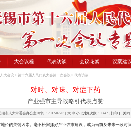
告
大会议程
代表访谈
会议花絮
议案建
人大会议
>
第十六届人民代表大会第一次会议
>
代表访谈
对时、对味、对症下药
产业强市主导战略引代表点赞
无锡市人大常委会办公室
时间：
2017-02-16
[
大
中
小
] 浏览次数：
1447
[
打印
] [
关闭
位的关键因素。毫不松懈抓好产业强市建设，成为当前及未来一段时间