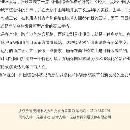
MBA课题，张诚发表了一篇《田园综合体模式研究》的论文，提出中国
种城市综合体的引申，并在无锡阳山等地开展了长达4年的实践。去年，中
对接三农，在利用农村资产和供给侧改革方面都有新的尝试，因而“田园
模式是当前乡村发展新型产业的亮点举措。
多产业、跨产业的综合规划。而落实到具体项目，就是一种多功能、多
—落户无锡阳山的田园东方慢慢成熟，这种模式对全国来说也有示范意义。
运行的顶层设计方面多做一些探索，确保在商业模式上是可持续成功的。”
几年计划将阳山打造成一个特色小镇，并确保国家旅游度假区城镇化的新产
接待规模要达到年百万人次。
体规划，田园综合体将成为新型城镇化和探索乡镇改革创新发展的重要
版权所有 无锡市人大常委会办公室 联系电话：0510-81820291
网络支持：无锡移动 技术支持：无锡泰得利通软件有限公司