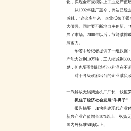
化，实现全市规模以上工业总产值增长
从1992年建厂至今，兴达已经走
感触，“这么多年来，企业抵御了
大做强。同时要不断地自主创新。”
展了市场。2000年以后，节能减
展蓄力。
华若中给记者提供了一组数据：上世
产能力达到10万吨，工人缩减到30
励，但也要看到制造行业利润在不
对于各级政府出台的企业减负政策
一汽解放无锡柴油机厂厂长 钱恒
抓住了经济社会发展“牛鼻子”
报告摘要：加快构建现代产业体系
新兴产业产值增长10%以上；弘扬
国内外标准50项以上。