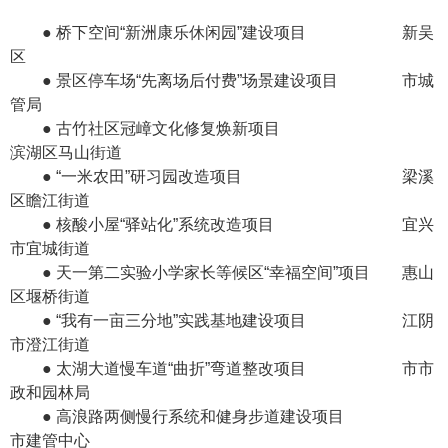
● 桥下空间“新洲康乐休闲园”建设项目 新吴
区
● 景区停车场“先离场后付费”场景建设项目 市城
管局
● 古竹社区冠嶂文化修复焕新项目
滨湖区马山街道
● “一米农田”研习园改造项目 梁溪
区瞻江街道
● 核酸小屋“驿站化”系统改造项目 宜兴
市宜城街道
● 天一第二实验小学家长等候区“幸福空间”项目 惠山
区堰桥街道
● “我有一亩三分地”实践基地建设项目 江阴
市澄江街道
● 太湖大道慢车道“曲折”弯道整改项目 市市
政和园林局
● 高浪路两侧慢行系统和健身步道建设项目
市建管中心