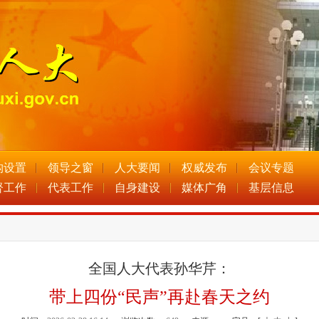
构设置
领导之窗
人大要闻
权威发布
会议专题
督工作
代表工作
自身建设
媒体广角
基层信息
全国人大代表孙华芹：
带上四份“民声”再赴春天之约