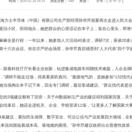
时间：
2026-02-28 16:14
浏览次数：
649
来源：
字号：[
大
中
小
]
海力士半导体（中国）有限公司生产部经理孙华芹就要再次走进人民大会
老旧小区、田间地头，她把群众的心里话记在本子上，装在心里头，即将
全是行程：一年以来，她参加人大活动40多次，调研7次，座谈20多
第十六次会议。坐在庄严的会场里，孙华芹真切感受到“人大代表”四个字
跟着科技厅厅长看企业创新，钻进集成电路车间聊技术难题，入企业调
“调研不能走过场，得真看真听真问。”最接地气的，是她参加“132找代
她当场掏出本子记下来，回去专门调研，最后形成建议。“群众找代表是信
3项建议都有了回音：关于AI数据标注产业的建议得到国家回复，关
会结束后，她还走进机关、企业、学校宣讲11场，“让更多人了解国家大
条建议，紧扣民生保障、数字安全、司法公信与产业发展四大领域，全
业来说却面临着成本高、落地难的困境。”孙华芹建议政府出台普惠性政策