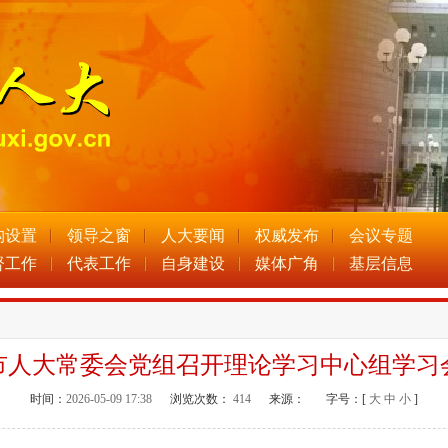
构设置
领导之窗
人大要闻
权威发布
会议专题
督工作
代表工作
自身建设
媒体广角
基层信息
市人大常委会党组召开理论学习中心组学习
时间：
2026-05-09 17:38
浏览次数：
414
来源：
字号：[
大
中
小
]