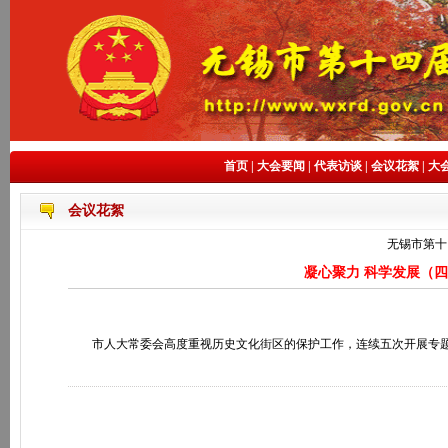
首页
|
大会要闻
|
代表访谈
|
会议花絮
|
大
会议花絮
无锡市第十
凝心聚力 科学发展（
市人大常委会高度重视历史文化街区的保护工作，连续五次开展专题