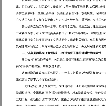
认真编制确定五年立法规划。经过认真调研论证和广泛征求意见，常委会编
出、特色鲜明，共制定20件，修改4件，基本反映了当前我市经济社会
济转型发展6件，发展社会事业、完善社会管理5件，改善民生、保障民
方立法工作的意义和任务要求，努力形成各级各部门重视地方立法工作
努力提升立法工作整体水平。坚持科学立法、民主立法，注重立法创新
立法咨询专家，市人大法制委员会聘任了7名立法咨询顾问。继续坚持
媒体公开征集立法项目建议；立法调研中，邀请相关部门、单位和市民
次召开专家论证会，举办环境公益诉讼理论研讨会，并及时召开新闻发
二、认真贯彻落实《监督法》，增强监督工作的针对性和实效性
常委会将“推动经济转型、关注民生民情和重视生态建设”确立为监督
两院”落实市委决策、加强改进工作。
认真听取和审议专项工作报告。一年来，常委会会议听取和审议“一府两
重点突出了以下几个方面的监督：
一是推动转变经济发展方式。为推进我市工业布局调整和企业退城进
快调整进度。专题视察“三创”载体建设情况，就加快建设步伐、整合资
三期工程，推动提升城市“软实力”。主任会议听取了旅游业发展情况汇