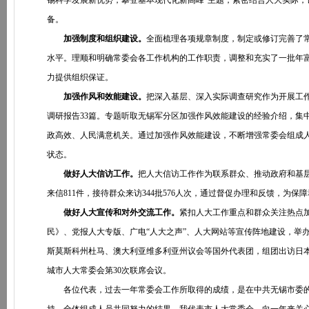
锡科学发展新优势，攀登基本现代化新高峰”主题，紧密结合人大实际
备。
加强制度和组织建设。
全面梳理各项规章制度，制定或修订完善了常
水平。理顺和明确常委会各工作机构的工作职责，调整和充实了一批年
力提供组织保证。
加强作风和效能建设。
把深入基层、深入实际调查研究作为开展工
调研报告33篇。专题听取无锡军分区加强作风效能建设的经验介绍，集
政高效、人民满意机关。通过加强作风效能建设，不断增强常委会组成
状态。
做好人大信访工作。
把人大信访工作作为联系群众、推动政府和基
来信811件，接待群众来访344批576人次，通过督促办理和反馈，为
做好人大宣传和对外交流工作。
紧扣人大工作重点和群众关注热点
民》、党报人大专版、广电“人大之声”、人大网站等宣传阵地建设，举办
斯莫斯科州杜马、澳大利亚维多利亚州议会等国外代表团，组团出访日
城市人大常委会第30次联席会议。
各位代表，过去一年常委会工作所取得的成绩，是在中共无锡市委的