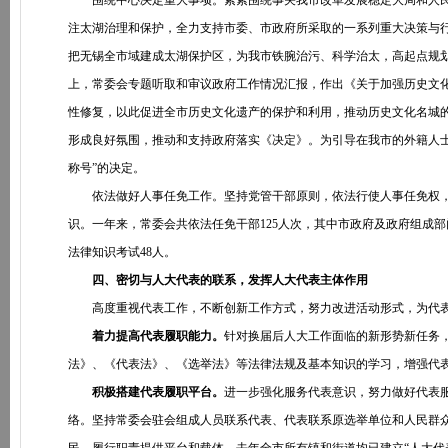
围绕中心决定重大事项。紧紧围绕事关我市改革发展稳定大局和人民群
注太湖治理和保护，全力支持市委、市政府所采取的一系列重大决策与行
把无锡全市域建成太湖保护区，为我市铁腕治污、科学治太，高起点规
上，常委会专题听取和审议政府工作情况汇报，作出《关于加强历史文
性修复，以此促进全市历史文化遗产的保护和利用，推动历史文化名城
形成良好氛围，推动和支持政府落实《决定》。为引导在我市的外籍人士
称号”的决定。
依法做好人事任免工作。坚持党管干部原则，依法行使人事任免权，
识。一年来，常委会共依法任免干部125人次，其中市政府及政府组成部
法律知识考试48人。
四、密切与人大代表的联系，发挥人大代表主体作用
高度重视代表工作，不断创新工作方式，努力改进活动形式，为代表
着力提高代表履职能力。
针对换届后人大工作面临的新形势新任务
法》、《代表法》、《选举法》等法律法规及基本知识的学习，增强代
积极搭建代表履职平台。
进一步强化服务代表意识，努力做好代表
络。坚持常委会驻会组成人员联系代表、代表联系原选举单位和人民群众