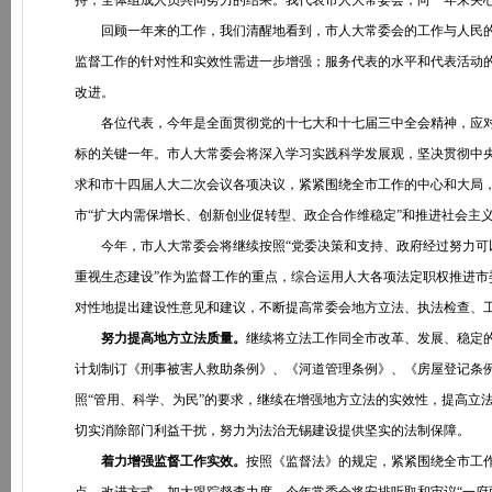
持，全体组成人员共同努力的结果。我代表市人大常委会，向一年来关
回顾一年来的工作，我们清醒地看到，市人大常委会的工作与人民的
监督工作的针对性和实效性需进一步增强；服务代表的水平和代表活动
改进。
各位代表，今年是全面贯彻党的十七大和十七届三中全会精神，应对宏
标的关键一年。市人大常委会将深入学习实践科学发展观，坚决贯彻中
求和市十四届人大二次会议各项决议，紧紧围绕全市工作的中心和大局
市“扩大内需保增长、创新创业促转型、政企合作维稳定”和推进社会主
今年，市人大常委会将继续按照“党委决策和支持、政府经过努力可以
重视生态建设”作为监督工作的重点，综合运用人大各项法定职权推进
对性地提出建设性意见和建议，不断提高常委会地方立法、执法检查、
努力提高地方立法质量。
继续将立法工作同全市改革、发展、稳定
计划制订《刑事被害人救助条例》、《河道管理条例》、《房屋登记条
照“管用、科学、为民”的要求，继续在增强地方立法的实效性，提高立
切实消除部门利益干扰，努力为法治无锡建设提供坚实的法制保障。
着力增强监督工作实效。
按照《监督法》的规定，紧紧围绕全市工