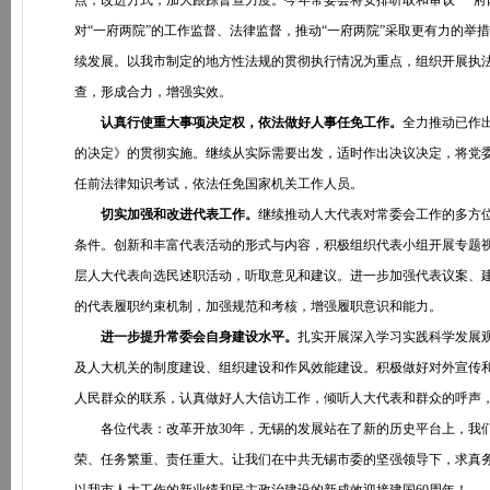
点，改进方式，加大跟踪督查力度。今年常委会将安排听取和审议“一府
对“一府两院”的工作监督、法律监督，推动“一府两院”采取更有力的
续发展。以我市制定的地方性法规的贯彻执行情况为重点，组织开展执
查，形成合力，增强实效。
认真行使重大事项决定权，依法做好人事任免工作。
全力推动已作
的决定》的贯彻实施。继续从实际需要出发，适时作出决议决定，将党
任前法律知识考试，依法任免国家机关工作人员。
切实加强和改进代表工作。
继续推动人大代表对常委会工作的多方
条件。创新和丰富代表活动的形式与内容，积极组织代表小组开展专题视
层人大代表向选民述职活动，听取意见和建议。进一步加强代表议案、
的代表履职约束机制，加强规范和考核，增强履职意识和能力。
进一步提升常委会自身建设水平。
扎实开展深入学习实践科学发展
及人大机关的制度建设、组织建设和作风效能建设。积极做好对外宣传
人民群众的联系，认真做好人大信访工作，倾听人大代表和群众的呼声
各位代表：改革开放30年，无锡的发展站在了新的历史平台上，我们
荣、任务繁重、责任重大。让我们在中共无锡市委的坚强领导下，求真