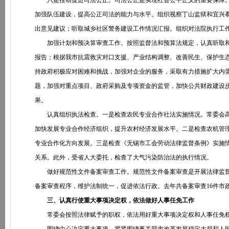
六是推动促进司法公正。司法公正是实现社会公平正义的重要保障。
加强队伍建设，提高公正司法的能力与水平。组织视察丁山监狱和宜兴
出意见建议；听取城乡社区警务建设工作情况汇报。组织对法院执行工
加强计划和预决算审查工作。按照监督法和预算法规定，认真听取和
报告；根据我市抗震救灾对口支援、产业结构调整、改善民生、保护生
持政府积极应对困难和挑战，加强对企业的服务，采取有力措施扩大内
题，加强对重点项目、政府采购及专项资金的监管，加快公共财政建设
果。
认真组织执法检查。一是检查农民专业合作社法实施情况。常委会高
加快发展专业合作经济组织，提升农村经济发展水平。二是检查农机管
专业合作化方向发展。三是检查《无锡市工会劳动法律监督条例》实施
关系。此外，受省人大委托，检查了大气污染防治法的执行情况。
做好规范性文件备案审查工作。规范性文件备案审查是开展法律监督
备案审查程序，维护法制统一，促进依法行政。去年共备案审查16件市
三、认真行使重大事项决定权，依法做好人事任免工作
常委会按照法律赋予的职权，依法用好重大事项决定权和人事任免权