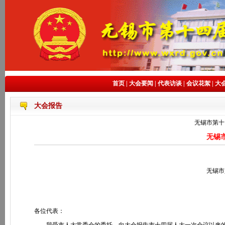
首页
|
大会要闻
|
代表访谈
|
会议花絮
|
大
大会报告
无锡市第十
无锡
无锡市
各位代表：