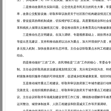
生产、供电保障，对“530”计划实施、服务外包产业发展、市场建设、
二是推动改善民生实际问题。公交优先是市民关注的民生大事，常委
率，改善公交配套设施；听取和审议政府关于社区医疗机构建设情况汇
报，督促提高协商机制成效，切实维护职工权益。高度重视就业和社会
革和残疾人保障法实施情况汇报，督促推动我市义务教育高位均衡健康
三是推动生态文明建设。在深入调研、专题视察基础上，就饮用水源
等提出意见建议，支持和推动政府以治水为重点，加大环境保护力度，
多元投入机制，加快改善农村生态环境。主任会议听取重点水利工程建
结合。
四是推动做好“三农”工作。农民增收是“三农”工作的核心，常委会
制。主任会议听取高效农业建设规划情况汇报，充分肯定科技兴农、特
村级集体组织服务功能的可持续发挥，促进城乡统筹健康发展。组织对
五是推动城市重点工程建设。听取和审议政府新三年城市建设行动纲
完善意见；在组织视察的基础上，听取和审议政府关于城市重点工程建
议。主任会议听取停车场规划建设管理工作汇报，继续推动缓解停车难
运河整治、城管体制改革、人防工程建设和防震减灾工作等开展调研。