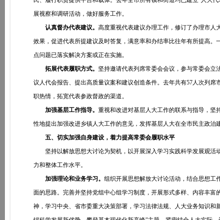
民、履行职责提供平台和载体。去年全市所有镇和街道均已建立“人大代
展视察和调研活动，做好服务工作。
认真督办代表建议。
高度重视代表建议办理工作，修订了办理市人
效果，促进代表所提建议及时答复，满意率和办结率比往年有所提高。
点问题已落实解决方案或正在实施。
拓展代表履职方式。
坚持邀请代表列席常委会会议，参与常委会立
议人代会报告、提出高质量议案和建议创造条件。去年共有57人次列席市
职热情，拓宽代表参政督政的渠道。
加强基层工作指导。
重视和改进对基层人大工作的联系与指导，坚
性地提出加强改进乡镇人大工作的意见，发挥基层人大在全市民主政治
五、切实加强自身建设，着力提高常委会履职水平
坚持以解放思想大讨论为契机，以开展深入学习实践科学发展观活动
力和整体工作水平。
加强理论和业务学习。
组织开展思想解放大讨论活动，结合思想工
面的思路。完善并坚持党组中心组学习制度，开展形式多样、内容丰富
神，学习中央、省市委重大决策部署，学习法律法规、人大业务知识和新