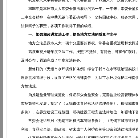
我受市人大常委会的委托，向大会报告市十四届人大一次会议以来的
2008年是本届市人大常委会依法履职的第一年。一年来，常委会坚持
三中全会精神，在中共无锡市委正确领导下，坚持围绕中心、服务大局
法律赋予的职责，各项工作取得了新的成绩。
一、加强和改进立法工作，提高地方立法的质量与水平
地方立法是我市人大一项十分重要的职权。常委会重视运用和发挥这一
高度重视推进年度立法工作。按照“不抵触、有特色、可操作”原则，
及时公布，圆满完成了年度立法任务。
新修订的《无锡市水环境保护条例》综合了我市在水环境治理实践中
理职责和管理手段，设置了严格的法律责任，为我市水环境保护工作提
方性法规。
为推进盐业管理规范化，保证群众食盐安全，完善盐业经营管理体制
市场繁荣和发展，制定了《无锡市体育经营活动管理条例》。根据城市
条例》，在界定建设工程范围、明确建设工程安监法律地位、加强地下
常委会还组织对《无锡市出租汽车管理条例》、《无锡市城市道路管
利法、食品安全法、邮政法、省未成年人保护条例等10余部法律法规草