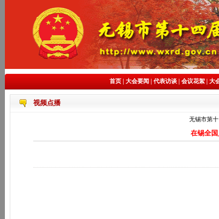
首页
|
大会要闻
|
代表访谈
|
会议花絮
|
大
视频点播
无锡市第十
在锡全国