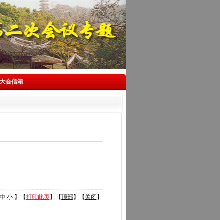
大会信箱
）
中
小
】【
打印此页
】【
顶部
】【
关闭
】