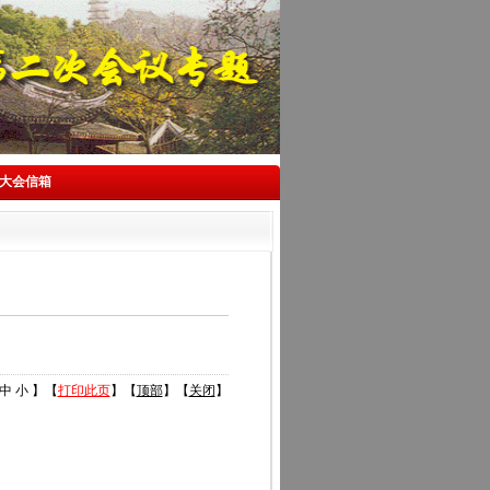
大会信箱
中
小
】【
打印此页
】【
顶部
】【
关闭
】