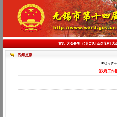
首页
|
大会要闻
|
代表访谈
|
会议花絮
|
大
视频点播
无锡市第十
《政府工作