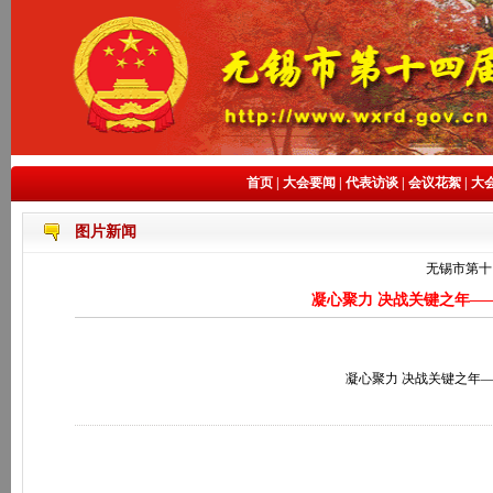
首页
|
大会要闻
|
代表访谈
|
会议花絮
|
大
图片新闻
无锡市第十
凝心聚力 决战关键之年—
凝心聚力 决战关键之年