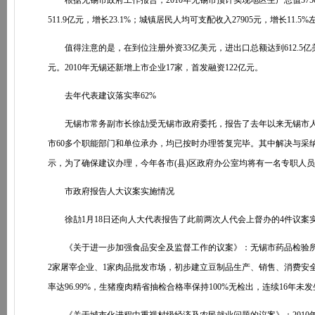
根据无锡市政府工作报告，2010年无锡市预计实现地区生产总值5750亿
511.9亿元，增长23.1%；城镇居民人均可支配收入27905元，增长11.
值得注意的是，在到位注册外资33亿美元，进出口总额达到612.5亿
元。2010年无锡还新增上市企业17家，首发融资122亿元。
去年代表建议落实率62%
无锡市常务副市长徐劼受无锡市政府委托，报告了去年以来无锡市人大
市60多个职能部门和单位承办，均已按时办理答复完毕。其中解决与采纳类14
示，为了确保建议办理，今年各市(县)区政府办公室均将有一名专职人员
市政府报告人大议案实施情况
徐劼1月18日还向人大代表报告了此前两次人代会上督办的4件议案
《关于进一步加强食品安全及监督工作的议案》：无锡市药品检验所
2家屠宰企业、1家肉品批发市场，初步建立豆制品生产、销售、消费安全
率达96.99%，生猪瘦肉精省抽检合格率保持100%无检出，连续16年