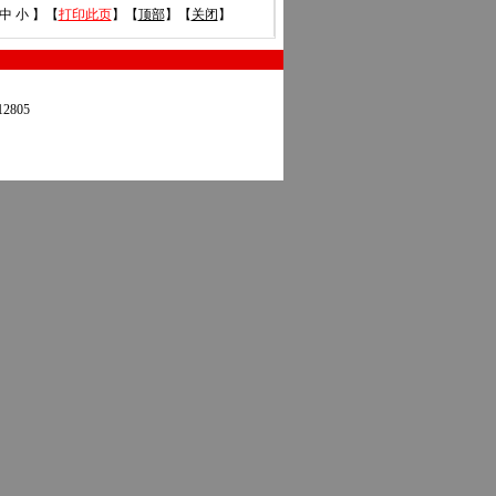
中
小
】【
打印此页
】【
顶部
】【
关闭
】
2805