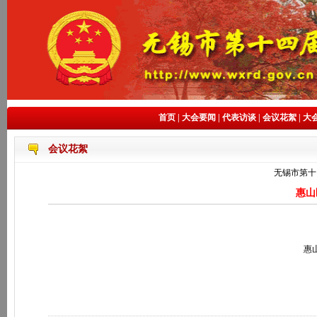
首页
|
大会要闻
|
代表访谈
|
会议花絮
|
大
会议花絮
无锡市第十
惠山
惠