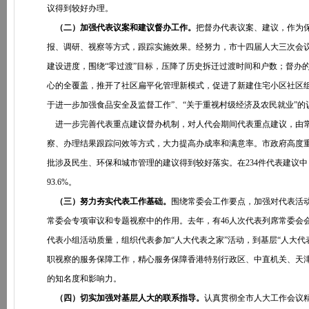
议得到较好办理。
（二）加强代表议案和建议督办工作。
把督办代表议案、建议，作为
报、调研、视察等方式，跟踪实施效果。经努力，市十四届人大三次会议
建设进度，围绕“零过渡”目标，压降了历史拆迁过渡时间和户数；督办
心的全覆盖，推开了社区扁平化管理新模式，促进了新建住宅小区社区
于进一步加强食品安全及监督工作”、“关于重视村级经济及农民就业”
进一步完善代表重点建议督办机制，对人代会期间代表重点建议，由常
察、办理结果跟踪问效等方式，大力提高办成率和满意率。市政府高度
批涉及民生、环保和城市管理的建议得到较好落实。在234件代表建议中
93.6%。
（三）努力夯实代表工作基础。
围绕常委会工作要点，加强对代表活
常委会专项审议和专题视察中的作用。去年，有46人次代表列席常委会
代表小组活动质量，组织代表参加“人大代表之家”活动，到基层“人大代
职视察的服务保障工作，精心服务保障香港特别行政区、中直机关、天
的知名度和影响力。
（四）切实加强对基层人大的联系指导。
认真贯彻全市人大工作会议