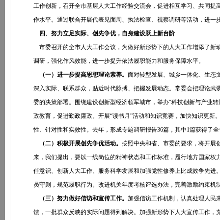
工作创新，召开全市基层人大工作经验交流会，促进相互学习、共同提
作水平。通过联合开展代表见面周、执法检查、视察调研等活动，进一
四、努力立足实际、创先争优，自身建设跃上新台阶
市委召开的全市人大工作会议，为做好新形势下的人大工作增添了新动
调研，强化作风效能，进一步提升依法履职能力和服务保障水平。
（一）进一步提高思想理论素养。
面对转型发展、城乡一体化、生态
深入实际、联系群众，贴近时代脉搏、把握发展动态。常委会把理论武
委的决策部署。围绕建设创新型经济领军城市，举办“科技创新与产业转
政教育，促进勤政廉政。开展“读书月”活动和知识竞赛，加快知识更新
性、针对性和实效性。去年，形成专题调研报告36篇，其中1篇获得了
（二）积极开展创先争优活动。
按照中央和省、市委的要求，将开展
来，我们提出，要以一线岗位的精神状态和工作标准，履行地方国家权
任意识、创新人大工作、服务科学发展和加强党性修养上比成效争先进
员守则，规范履职行为。改进机关年度考核评选办法，完善激励约束机
（三）努力做好信访和宣传工作。
加强信访工作机制，认真处理人民来信
馈，一批群众反映的实际问题得到解决。加强新形势下人大宣传工作，