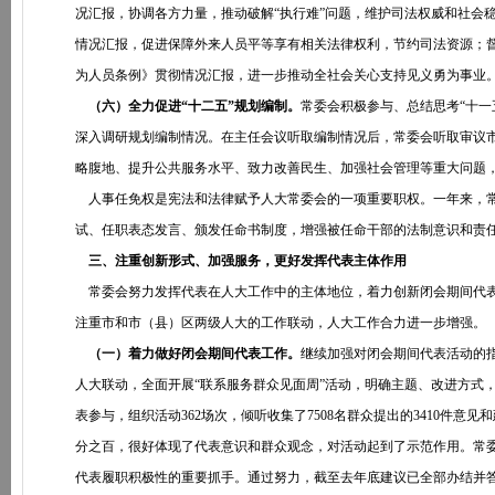
况汇报，协调各方力量，推动破解“执行难”问题，维护司法权威和社会稳
情况汇报，促进保障外来人员平等享有相关法律权利，节约司法资源；
为人员条例》贯彻情况汇报，进一步推动全社会关心支持见义勇为事业
（六）全力促进“十二五”规划编制。
常委会积极参与、总结思考“十一
深入调研规划编制情况。在主任会议听取编制情况后，常委会听取审议市
略腹地、提升公共服务水平、致力改善民生、加强社会管理等重大问题
人事任免权是宪法和法律赋予人大常委会的一项重要职权。一年来，常
试、任职表态发言、颁发任命书制度，增强被任命干部的法制意识和责
三、注重创新形式、加强服务，更好发挥代表主体作用
常委会努力发挥代表在人大工作中的主体地位，着力创新闭会期间代表
注重市和市（县）区两级人大的工作联动，人大工作合力进一步增强。
（一）着力做好闭会期间代表工作。
继续加强对闭会期间代表活动的
人大联动，全面开展“联系服务群众见面周”活动，明确主题、改进方式，
表参与，组织活动362场次，倾听收集了7508名群众提出的3410件
分之百，很好体现了代表意识和群众观念，对活动起到了示范作用。常
代表履职积极性的重要抓手。通过努力，截至去年底建议已全部办结并