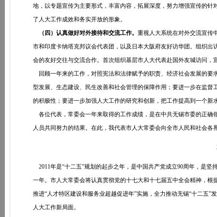
地，以专题宣传为主要形式，丰富内容，拓展深度，努力增强宣传的针
了人大工作成效和务实开放的形象。
（四）认真做好对外接待和交流工作。
重视人大系统在对外交流宣传
市和印度卡纳塔克邦议会代表团，以及日本大阪府友好访华团。组织出
会的友好交往与交流合作。首次组织基层市人大代表赴国外友城访问，
回顾一年来的工作，对照宪法和法律赋予的职责、经济社会发展的要求
型发展、生态建设、民生改善和社会管理的保障作用；要进一步在监督
的积极性；要进一步加强人大工作的研究和创新，把工作提高到一个新
各位代表，常委会一年来取得的工作成绩，是在中共无锡市委的正确领
人员共同努力的结果。在此，我代表市人大常委会向全市人民和社会各
2011年是“十二五”规划的起步之年，是中国共产党成立90周年，是
一年。市人大常委会将认真贯彻党的十七大和十七届五中全会精神，根
推进“人才特区建设和服务业超越促进年”实施，全力推动无锡“十二五
人大工作新局面。