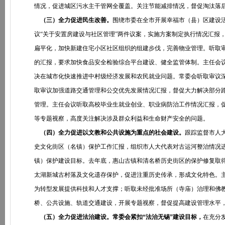
情况，促进城区污水主干管网全覆盖。关注节能减排情况，督促淘汰落
（三）全力促进民生改善。
围绕市委在全市开展幸福市（县）区建设
议“关于安置房建设与社区管理”两件议案，实施方案制定执行情况汇报
扁平化，加快新建住宅小区社区组织的组建步伐，完善物业管理。听取审
的汇报，要求加快食品安全检验综合平台建设、健全监管体制。主任会议
决在城市化快速推进中村级经济发展和农民就业问题。常委会听取审议
取审议加强道路交通管理和公交优先发展情况汇报，督促大力解决部分
管理。主任会议听取高校毕业生就业创业、职业病防治工作情况汇报，促
等专题视察，高度关注解决涉及群众利益和生命财产安全的问题。
（四）全力促进以文教和公共设施为重点的社会建设。
跟踪监督市人大
史文化街区（名镇）保护工作汇报，组织市人大代表对古运河整治情况
镇）保护建设目标。去年底，惠山古镇和清名桥历史街区的保护修复取
太湖新城古村落及文化遗存保护，促进注重历史传承，形成文化特色。
为转型发展提供科技和人才支撑；听取未经批准场所（寺庙）治理和佛
桥、公共设施、轨道交通建设，开展专题视察，督促提高建设管理水平
（五）全力促进法治建设。常委会紧扣“法治无锡”建设目标，
在充分