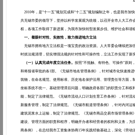
2010年，是“十一五”规划完成和“十二五”规划编制之年，也是我市
共无锡市委的领导下，坚持以科学发展观为统领，以召开全市人大工作
权，各项工作取得了新进展，为我市加快转型发展步伐、维护社会和谐
一、着眼针对性、实效性，致力推进地方立法
无锡市拥有地方立法权是一项宝贵的政治资源。人大常委会继续把加强
时抓法规清理，切实增强法规的针对性和可操作性，立法工作实现了新
（一）认真完成年度立法任务。
按照“不抵触、有特色、可操作”原则
和将报省审批的各1部。《无锡市地名管理条例》，针对城市化快速推
筑物，在命名规范、使用标准、历史地名保护沿用、管理责任等方面，
坐标系统不统一、基础管理滞后问题，明确政府各部门的职责分工和权
能，制定了法律规范。《无锡市流动人口计划生育工作条例》，针对流
新服务管理，制定了法律规范。《无锡市航道管理条例》，针对内河运
建筑泥浆水上运输，制定了法律规范。《无锡市商品交易市场管理条例
建设、管理方面的职责和程序，明确开办者和经营者的权利和义务，为
商条例》，在总结我市工资集体协商15年实践经验基础上，深化《劳动