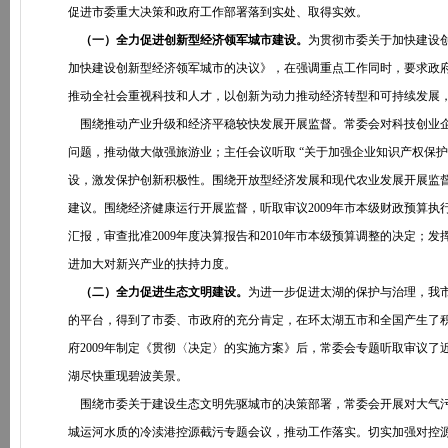
促进市委重大决策和政府工作部署落到实处、取得实效。
（一）全力促进创新型经济领军城市建设。
为贯彻市委关于加快建设
加快建设创新型经济领军城市的决议》，在强调重点工作同时，要求政
推动全社会重视科技和人才，以创新为动力推动经济转型和可持续发展
围绕推动产业升级和经济平稳较快发展开展监督。常委会对科技创业企
问题，推动做大做强旅游业；主任会议听取 “关于加强企业知识产权保
设，激发保护创新积极性。围绕开放型经济发展和现代农业发展开展监
建议。围绕经济健康运行开展监督，听取审议2009年市本级财政预算执
汇报，审查批准2009年度决算报告和2010年市本级预算调整的决定
进加大对新兴产业的扶持力度。
（二）全力促进生态文明建设。
为进一步促进太湖的保护与治理，我
的平台，得到了市委、市政府的充分肯定，在环太湖五市和全国产生了积
府2009年制定《贯彻〈决定〉的实施方案》后，常委会专题听取审议
湖尽快重现碧波美景。
围绕市委关于建设生态文明先驱城市的决策部署，常委会开展对大气污
城运河水质的冷渎港控源截污专题会议，推动工作落实。切实加强对控源截