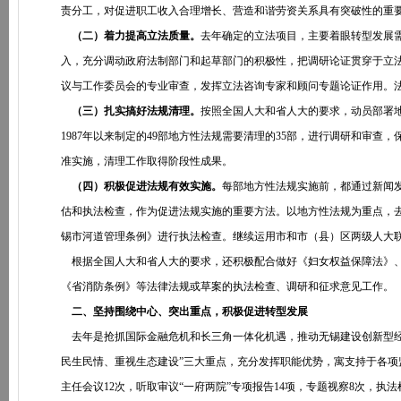
责分工，对促进职工收入合理增长、营造和谐劳资关系具有突破性的重
（二）着力提高立法质量。
去年确定的立法项目，主要着眼转型发展
入，充分调动政府法制部门和起草部门的积极性，把调研论证贯穿于立法
议与工作委员会的专业审查，发挥立法咨询专家和顾问专题论证作用。
（三）扎实搞好法规清理。
按照全国人大和省人大的要求，动员部署
1987年以来制定的49部地方性法规需要清理的35部，进行调研和审查
准实施，清理工作取得阶段性成果。
（四）积极促进法规有效实施。
每部地方性法规实施前，都通过新闻
估和执法检查，作为促进法规实施的重要方法。以地方性法规为重点，
锡市河道管理条例》进行执法检查。继续运用市和市（县）区两级人大
根据全国人大和省人大的要求，还积极配合做好《妇女权益保障法》、
《省消防条例》等法律法规或草案的执法检查、调研和征求意见工作。
二、坚持围绕中心、突出重点，积极促进转型发展
去年是抢抓国际金融危机和长三角一体化机遇，推动无锡建设创新型经
民生民情、重视生态建设”三大重点，充分发挥职能优势，寓支持于各项
主任会议12次，听取审议“一府两院”专项报告14项，专题视察8次，