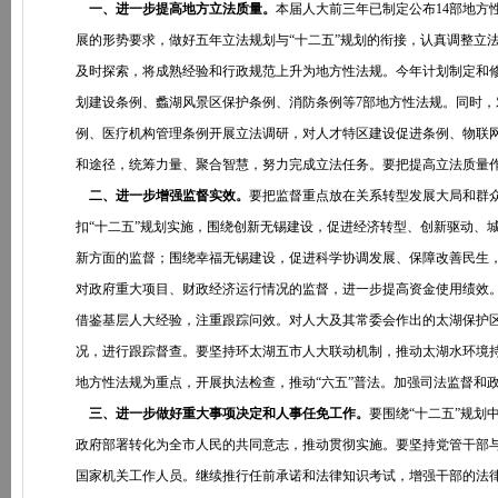
一、进一步提高地方立法质量。
本届人大前三年已制定公布14部地方
展的形势要求，做好五年立法规划与“十二五”规划的衔接，认真调整立
及时探索，将成熟经验和行政规范上升为地方性法规。今年计划制定和
划建设条例、蠡湖风景区保护条例、消防条例等7部地方性法规。同时
例、医疗机构管理条例开展立法调研，对人才特区建设促进条例、物联
和途径，统筹力量、聚合智慧，努力完成立法任务。要把提高立法质量
二、进一步增强监督实效。
要把监督重点放在关系转型发展大局和群
扣“十二五”规划实施，围绕创新无锡建设，促进经济转型、创新驱动、
新方面的监督；围绕幸福无锡建设，促进科学协调发展、保障改善民生
对政府重大项目、财政经济运行情况的监督，进一步提高资金使用绩效
借鉴基层人大经验，注重跟踪问效。对人大及其常委会作出的太湖保护
况，进行跟踪督查。要坚持环太湖五市人大联动机制，推动太湖水环境
地方性法规为重点，开展执法检查，推动“六五”普法。加强司法监督和
三、进一步做好重大事项决定和人事任免工作。
要围绕“十二五”规
政府部署转化为全市人民的共同意志，推动贯彻实施。要坚持党管干部
国家机关工作人员。继续推行任前承诺和法律知识考试，增强干部的法