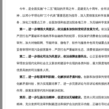
今年，是全面实施“十二五”规划的开局之年，是建党九十周年。全市
神，以邓小平理论和“三个代表”重要思想为指导，深入贯彻落实科学发
务，深化三项重点工作，全面加强和改进法院各项工作，为无锡科学发
第一，进一步增强大局意识，依法服务加快转变经济发展方式。
依法
严厉打击严重破坏市场秩序和金融秩序的犯罪，切实保护消费者合法权
审判，加大对物联网、节能环保、微电子、软件与服务外包等无锡重点
妥善审理环境污染损害案件，严厉打击严重破坏生态、浪费资源的环境
第二，进一步强化司法为民意识，依法保障改善民生。
公正妥善审理
审理农业现代化和社会主义新农村建设中出现的各类纠纷，最大限度地
优质高效的司法服务人民。
第三，进一步彰显审判职能，化解涉诉矛盾纠纷。
创新和加强审判管
化解矛盾纠纷，努力实现案结事了。进一步完善诉讼与非诉讼相衔接的
作用，探索发展替代性纠纷解决机制。
第四，进一步弘扬法治精神，促进法治无锡建设。
坚持人民法院依法
精神。充分发挥司法审判制裁违法和保护合法的宣示功能，正确引导社