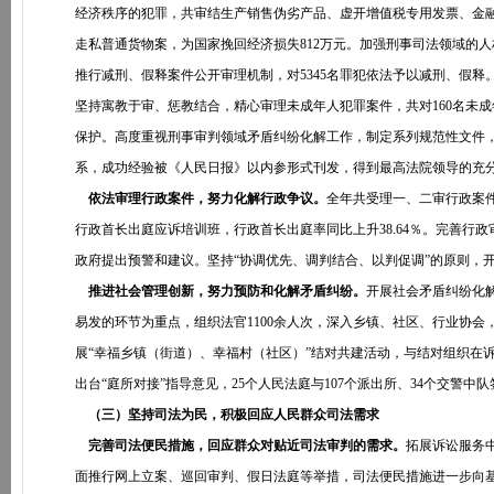
经济秩序的犯罪，共审结生产销售伪劣产品、虚开增值税专用发票、金融诈
走私普通货物案，为国家挽回经济损失812万元。加强刑事司法领域的人
推行减刑、假释案件公开审理机制，对5345名罪犯依法予以减刑、假
坚持寓教于审、惩教结合，精心审理未成年人犯罪案件，共对160名未
保护。高度重视刑事审判领域矛盾纠纷化解工作，制定系列规范性文件
系，成功经验被《人民日报》以内参形式刊发，得到最高法院领导的充
依法审理行政案件，努力化解行政争议。
全年共受理一、二审行政案件4
行政首长出庭应诉培训班，行政首长出庭率同比上升38.64％。完善行
政府提出预警和建议。坚持“协调优先、调判结合、以判促调”的原则，
推进社会管理创新，努力预防和化解矛盾纠纷。
开展社会矛盾纠纷化
易发的环节为重点，组织法官1100余人次，深入乡镇、社区、行业协
展“幸福乡镇（街道）、幸福村（社区）”结对共建活动，与结对组织在
出台“庭所对接”指导意见，25个人民法庭与107个派出所、34个交
（三）坚持司法为民，积极回应人民群众司法需求
完善司法便民措施，回应群众对贴近司法审判的需求。
拓展诉讼服务
面推行网上立案、巡回审判、假日法庭等举措，司法便民措施进一步向基