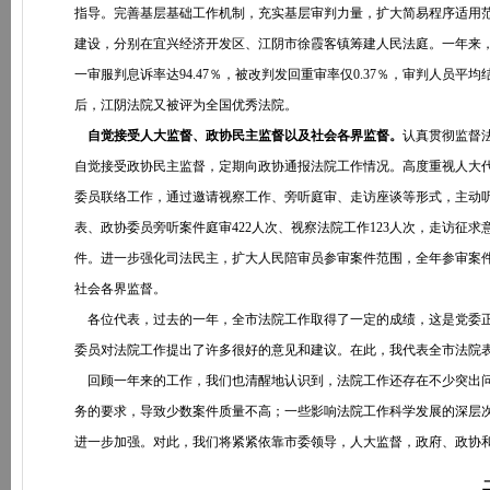
指导。完善基层基础工作机制，充实基层审判力量，扩大简易程序适用范
建设，分别在宜兴经济开发区、江阴市徐霞客镇筹建人民法庭。一年来，全市基
一审服判息诉率达94.47％，被改判发回重审率仅0.37％，审判人员
后，江阴法院又被评为全国优秀法院。
自觉接受人大监督、政协民主监督以及社会各界监督。
认真贯彻监督
自觉接受政协民主监督，定期向政协通报法院工作情况。高度重视人大
委员联络工作，通过邀请视察工作、旁听庭审、走访座谈等形式，主动
表、政协委员旁听案件庭审422人次、视察法院工作123人次，走访征求
件。进一步强化司法民主，扩大人民陪审员参审案件范围，全年参审案件6
社会各界监督。
各位代表，过去的一年，全市法院工作取得了一定的成绩，这是党委正
委员对法院工作提出了许多很好的意见和建议。在此，我代表全市法院
回顾一年来的工作，我们也清醒地认识到，法院工作还存在不少突出问
务的要求，导致少数案件质量不高；一些影响法院工作科学发展的深层
进一步加强。对此，我们将紧紧依靠市委领导，人大监督，政府、政协