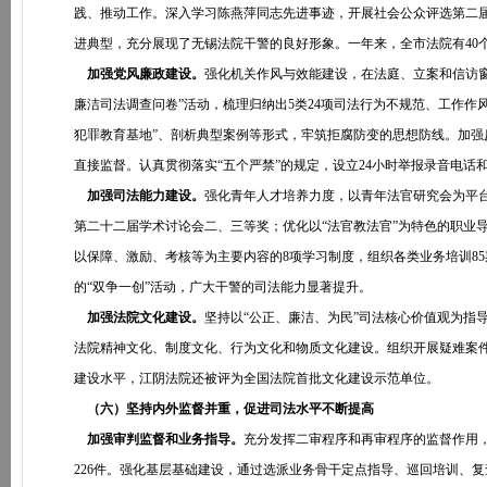
践、推动工作。深入学习陈燕萍同志先进事迹，开展社会公众评选第二届
进典型，充分展现了无锡法院干警的良好形象。一年来，全市法院有40个
加强党风廉政建设。
强化机关作风与效能建设，在法庭、立案和信访
廉洁司法调查问卷”活动，梳理归纳出5类24项司法行为不规范、工作
犯罪教育基地”、剖析典型案例等形式，牢筑拒腐防变的思想防线。加
直接监督。认真贯彻落实“五个严禁”的规定，设立24小时举报录音电
加强司法能力建设。
强化青年人才培养力度，以青年法官研究会为平
第二十二届学术讨论会二、三等奖；优化以“法官教法官”为特色的职业
以保障、激励、考核等为主要内容的8项学习制度，组织各类业务培训85
的“双争一创”活动，广大干警的司法能力显著提升。
加强法院文化建设。
坚持以“公正、廉洁、为民”司法核心价值观为指
法院精神文化、制度文化、行为文化和物质文化建设。组织开展疑难案
建设水平，江阴法院还被评为全国法院首批文化建设示范单位。
（六）坚持内外监督并重，促进司法水平不断提高
加强审判监督和业务指导。
充分发挥二审程序和再审程序的监督作用，
226件。强化基层基础建设，通过选派业务骨干定点指导、巡回培训、