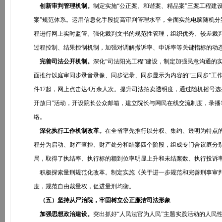
创新审判管理机制。
制定实施“公正案、和谐案、精品案”三案工程建
案”规范体系。运用信息化手段提高审判管理水平，全面实施电脑随机
程进行网上实时监管。强化裁判文书的规范性管理，组织优秀、较差裁
过程控制、结果控制机制，加强对调解撤诉率、申诉率等关键指标的动
完善司法公开机制。
深化“司法阳光工程”建设，制定加强民意沟通的实
面推行以庭审同步录音录像、同步记录、同步显示为内容的“三同步”工
件17起，网上点击达4万余人次。提升司法拍卖透明度，通过随机摇号选
开放日”活动，开设院长公众邮箱，建立院长与网民在线交流制度，录播
络。
深化执行工作机制改革。
在全省率先推行以分权、集约、透明为特点
程分为启动、财产查控、财产处分和结案四个阶段，组成专门合议庭分别
局，取得了执结率、执行标的额到位率明显上升和未结案数、执行投诉
积极探索量刑规范化改革。制定实施《关于进一步规范和完善刑事审判
度，规范自由裁量权，促进量刑均衡。
（五）坚持从严治院，牢固树立公正廉洁司法形象
加强思想政治建设。
突出抓好“人民法官为人民”主题实践活动的人民