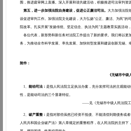
围，推进庭审网上直播。深入开展和谐共建活动，积极推进司法审判资
第五，进一步加强法院自身建设，促进公正廉洁司法。
大力加强法院
设促进审判工作。加强法院文化建设，大力弘扬“公正、廉洁、为民”的
院改革。扎实开展“发扬传统、坚定信念、执法为民”主题教育实践活动
各位代表，新形势和新任务对法院工作提出了新的要求。我们将以更加
务，为推动全市科学发展、率先发展、加快转型发展和建设创新无锡、
附件：
《无锡市中级
1、
能动司法：
是指人民法院立足执法办案，充分发挥司法的主观能动
性，是能动司法的三个显著特征。
——见《无锡市中级人民法院工作报告》
2、
破产重整：
是指对那些虽然已经资不抵债、不能清偿到期债务或者
人民共和国企业破产法》第八章规定的重整程序，在人民法院的主持下