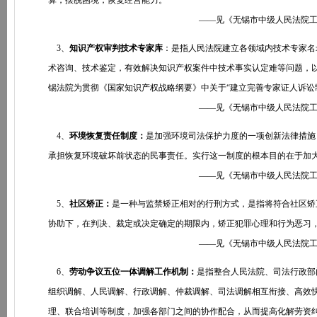
算，摆脱困境，恢复经营能力。
——见《无锡市中级人民法院工作报告》第
3、
知识产权审判技术专家库
：是指人民法院建立各领域内技术专家名
术咨询、技术鉴定，有效解决知识产权案件中技术事实认定难等问题，
锡法院为贯彻《国家知识产权战略纲要》中关于“建立完善专家证人诉讼
——见《无锡市中级人民法院工作报告》
4、
环境恢复责任制度：
是加强环境司法保护力度的一项创新法律措施
承担恢复环境破坏前状态的民事责任。实行这一制度的根本目的在于加
——见《无锡市中级人民法院工作报告》第
5、
社区矫正：
是一种与监禁矫正相对的行刑方式，是指将符合社区矫
协助下，在判决、裁定或决定确定的期限内，矫正犯罪心理和行为恶习
——见《无锡市中级人民法院工作报告》第
6、
劳动争议五位一体调解工作机制：
是指整合人民法院、司法行政部
组织调解、人民调解、行政调解、仲裁调解、司法调解相互衔接、高效
理、联合培训等制度，加强各部门之间的协作配合，从而提高化解劳资