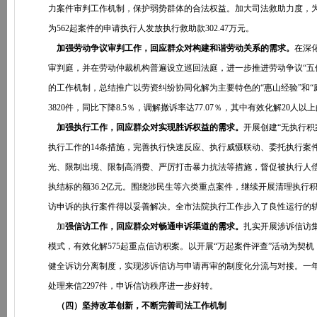
力案件审判工作机制，保护弱势群体的合法权益。加大司法救助力度，为困难
为562起案件的申请执行人发放执行救助款302.47万元。
加强劳动争议审判工作，回应群众对构建和谐劳动关系的需求。
在深
审判庭，并在劳动仲裁机构普遍设立巡回法庭，进一步推进劳动争议“五
的工作机制，总结推广以劳资纠纷协同化解为主要特色的“惠山经验”和
3820件，同比下降8.5％，调解撤诉率达77.07％，其中有效化解20人以
加强执行工作，回应群众对实现胜诉权益的需求。
开展创建“无执行积
执行工作的14条措施，完善执行快速反应、执行威慑联动、委托执行案
光、限制出境、限制高消费、严厉打击暴力抗法等措施，督促被执行人偿还债务，
执结标的额36.2亿元。围绕涉民生等六类重点案件，继续开展清理执行积
访申诉的执行案件得以妥善解决。全市法院执行工作步入了良性运行的
加
强信访工作，回应群众对畅通申诉渠道的需求。
扎实开展涉诉信访
模式，有效化解575起重点信访积案。以开展“万起案件评查”活动为
健全诉访分离制度，实现涉诉信访与申请再审的制度化分流与对接。一年来
处理来信2297件，申诉信访秩序进一步好转。
（四）坚持改革创新，不断完善司法工作机制