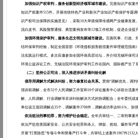
加强知识产权审判，服务创新型经济领军城市建设。
完善知识产权案
知识产权案件515件。开展传统特色产业和新兴产业知识产权保护专题
识产权司法保障的实施意见》，采取10大举措保障传感网产业健康发展。
况白皮书、风险预警通报、典型案例发布等12项工作机制，促进企业提
加强环境保护审判，服务生态文明先驱城市建设。
完善民事、行政、刑
结环保审判经验，制定全国首部《环境侵权损害赔偿案件审理规范指南
法实践运行模式。多次应邀参加全国环保高层论坛，并介绍无锡环保司
环境公益诉讼工作。无锡法院环境保护审判工作在国内、国际都产生了
（二）坚持公正司法，深入推进涉诉矛盾纠纷化解
倡导用调解方式解决纠纷，努力修复社会关系。
贯彻“调解优先，调判
强诉前调解，全市32个人民调解工作室和10个诉讼服务中心诉前分流案件
解、人民调解、行业调解等非诉纠纷解决方式的协调配合；全年委托或邀请
单位设立巡回调解点35个，调解案件3708件，调解成功率达80.6％
依法惩治刑事犯罪，努力维护社会稳定。
全年共审结一、二审刑事案件6
依法严惩危害国家安全、公共安全犯罪和杀人、绑架、抢劫、爆炸等严重暴
开展“打黑除恶”专项斗争和禁毒严打斗争，共审结上述案件1967件213