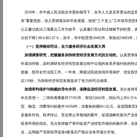
2010年，市中级人民法院在市委的领导下，在市人大及其常委会的监
表”重要思想，深入贯彻落实科学发展观，按照“三个至上”工作指导思想
公正廉洁执法三项重点工作为抓手，认真履行宪法和法律赋予的职责，各项
分别下降2.98％和2.87％；其中，市中院受理10492件，审执结10083件，
（一）坚持能动司法，全力服务经济社会发展大局
加强调查研究，把握服务加快转变经济发展方式的主动性。
认真贯彻
作成功经验，及时调研在经济转型发展过程中出现的各类矛盾纠纷的特点
措施，指导全市法院工作。一年来，两级法院就加强环境保护、优化投资
议118份，为加快经济转型发展提供了有力的司法保障。
加强审判保护与制裁的导向作用，保障促进经济转型发展。
充分发挥
年共受理一、二审民商事案件57191件，审结52842件，同比均上升0.
贸、物流、消费等纠纷案件34194件，涉案标的额84.1亿元，促进国
及服务外包、技术转让、竞业禁止等领域的案件，促进战略性新兴产业发
投资环境的优化。充分发挥破产审判促进产业转型升级的积极作用，在
业，运用破产清算程序促使4家落后产能企业有序退出市场。