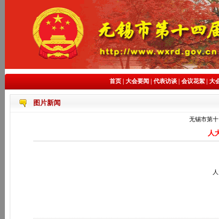
首页
|
大会要闻
|
代表访谈
|
会议花絮
|
大
图片新闻
无锡市第十
人
人