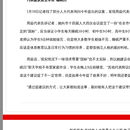
代表提议设立学生“睡眠日”
1月19日记者找了部分人大代表询问今年提出的议案，发现周焱代表
周焱代表告诉记者，她向市十四届人大四次会议提交了一份“在全市中小
定的“国标”，应当保证小学生每天睡眠10小时、初中生9小时、高中生
老师认为学生9点钟就能做完，但是绝大多数学生都做不完，睡眠严重不
应该是体质教育以及日常行为习惯的培养，是塑造独立人格的最好时机。
周焱说，现实情况下一味强求尊重“国标”也不太实际，所以她建议在全市
眠日”那天学校不布置家庭作业，学生在晚上9点前睡觉。“其他代表附议
道这个建议提了不一定管用，但是如果今年提了效果不好，明年我还要提
“通过提建议的方式，让大家都知道这事，最好能有人把这个建议带到