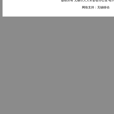
版权所有 无锡市人大常委会办公室 电子邮件：wxr
网络支持：无锡移动