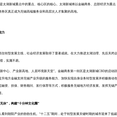
区是太湖新城重点中的重点、核心区的核心。太湖新城将以金融商务、总部经济为重点
商务区真正成为无锡高端服务业和高层次人才集聚的高地。
能力
住转型发展主线，社会经济发展取得了显著成就。在大力推进太湖治理、先后关闭企业1
成绩，实属不易。
新中心、产业新高地、人居环境新天堂”。金融商务第一街区是太湖新城CBD的启动
提升地方金融支持无锡产业升级的服务能力、加快实现自身业务转型发展并积极推动
过融资、担保、财务顾问、发行保荐等方式，积极服务无锡地方经济发展。发挥无锡
道。
休”，构建“十分钟文化圈”
到朝阳产业的勃勃生机。“十二五”期间，处于转型发展关键时期的城市迎来了低碳