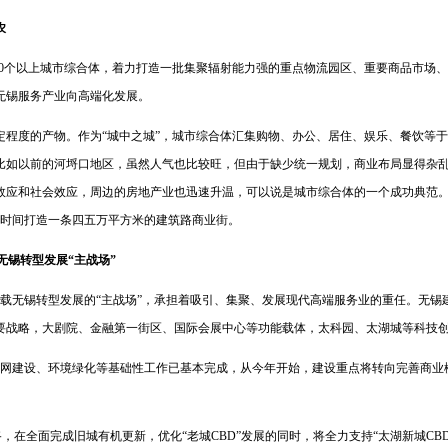
农
0个以上城市综合体，着力打造一批集聚辐射能力强的重点物流园区、重要商品市场、
无锡服务产业向高端化发展。
度的产物。作为“城中之城”，城市综合体汇集购物、办公、居住、娱乐、餐饮等于
比如以前的河埒口地区，虽然人气也比较旺，但由于缺少统一规划，商业布局显得杂
效应和社会效应，周边的房地产业也迅速升温，可以说是城市综合体的一个成功典范
的时间打造一条四五万平方米的建筑路商业街。
锡转型发展“主战场”
载无锡转型发展的“主战场”，承担着吸引、集聚、发展现代高端服务业的重任。无锡
要战略，大剧院、金融第一街区、国际会展中心等功能载体，太科园、太湖城等科技
建设、环境绿化等基础性工作已基本完成，从今年开始，建设重点将转向完善商业
，在全面完成旧城有机更新，优化“老城CBD”发展的同时，将全力支持“太湖新城CB