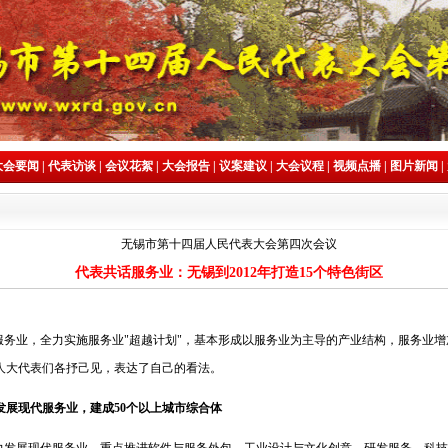
大会要闻
|
代表访谈
|
会议花絮
|
大会报告
|
议案建议
|
大会议程
|
视频点播
|
图片新闻
|
无锡市第十四届人民代表大会第四次会议
代表共话服务业：无锡到2012年打造15个特色街区
业，全力实施服务业"超越计划"，基本形成以服务业为主导的产业结构，服务业增加值占
人大代表们各抒己见，表达了自己的看法。
展现代服务业，建成50个以上城市综合体