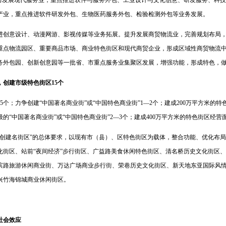
发展现代服务业，重点推进软件与服务外包、工业设计与文化创意、研发服务、科技
产业，重点推进软件研发外包、生物医药服务外包、检验检测外包等业务发展。
意设计、动漫网游、影视传媒等业务拓展。提升发展商贸物流业，完善规划布局，加
重点物流园区、重要商品市场、商业特色街区和现代商贸企业，形成区域性商贸物流
务外包园、创新创意园等一批省、市重点服务业集聚区发展，增强功能，形成特色，
，创建市级特色街区15个
个；力争创建“中国著名商业街”或“中国特色商业街”1—2个；建成200万平方米的特
级的“中国著名商业街”或“中国特色商业街”2—3个；建成400万平方米的特色街区经营
建名街区”的总体要求，以现有市（县）、区特色街区为载体，整合功能、优化布局、
化街区、站前“夜间经济”步行街区、广益路美食休闲特色街区、清名桥历史文化街区
滨路旅游休闲商业街、万达广场商业步行街、荣巷历史文化街区、新天地东亚国际风
兴竹海锦城商业休闲街区。
社会效应