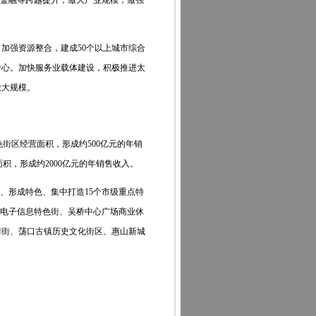
金融等跨越提升，做大产业规模，做强
强资源整合，建成50个以上城市综合
中心。加快服务业载体建设，积极推进太
做大规模。
色街区经营面积，形成约500亿元的年销
面积，形成约2000亿元的年销售收入。
形成特色、集中打造15个市级重点特
、电子信息特色街、吴桥中心广场商业休
情街、荡口古镇历史文化街区、惠山新城