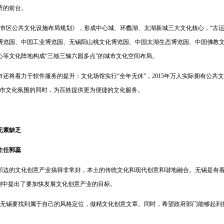
济的前台。
区公共文化设施布局规划》，形成中心城、环蠡湖、太湖新城三大文化核心，“古运
博览园、中国工业博览园、无锡阳山桃文化博览园、中国太湖生态博览园、中国佛教文
心等文化阵地构成“三核三轴六园多点”的城市文化空间布局。
着力于软件服务的提升：文化场馆实行“全年无休”，2015年万人实际拥有公共文化
城市文化氛围的同时，为百姓提供更为便捷的文化服务。
元素缺乏
主任郭蕊
的文化创意产业搞得非常好，本土的传统文化和现代创意和谐地融合。无锡是有着
划中提出了要加快发展文化创意产业的目标。
锡要找到属于自己的风格定位，做精文化创意文章。同时，希望政府部门能够起到