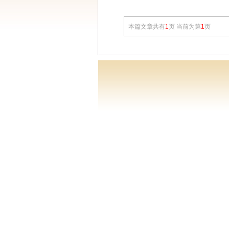
本篇文章共有
1
页 当前为第
1
页