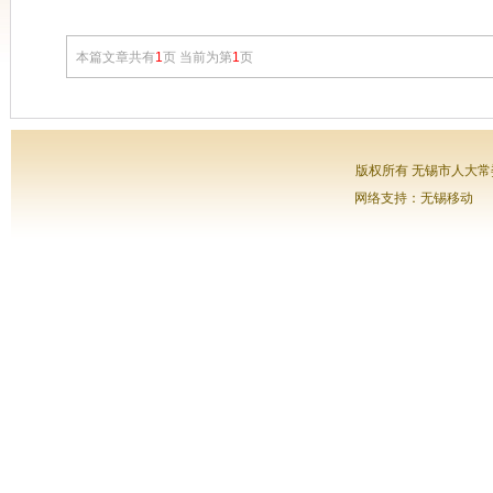
本篇文章共有
1
页 当前为第
1
页
版权所有 无锡市人大常委会
网络支持：无锡移动 