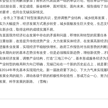
委会主任周解清参加了南长区代表团第一组的审议讨论。他在审议中指
结比较全面，肯定成绩、振奋精神、面对现实、面向未来。报告描绘了当
的要求，也符合无锡实际情况。
，全市上下形成了转型发展的共识，坚持调整产业结构，城乡统筹发展，
实力大幅提升，经济发展方式逐步转变，城乡面貌发生巨大变化，生态文
出新步伐，取得这样的成绩实属不易。
直面我市经济社会发展中存在的矛盾和问题，即增长和转型的双重任务
注重创新，改造提升传统优势产业，大力发展实体经济。在发展高新经济
进服务业发展，实现经济平稳较快增长。政府工作报告对当前形势的判断
会长期向好的基本态势没有改变，但是必须顺应新趋势，增创新优势，才
经济发展，调整产业结构，打造“三地三中心”，基本形成服务经济为
产业转型的格局和方向已明确，无锡已站在一个新的历史起点上，就是要
确保2014年率先基本实现现代化。新一届政府要下决心、下大力气来实现
发展全局的能力，调动各级干群的积极性和创造性，形成万众一心、努力
发展、科学发展的新路。（雪梅）