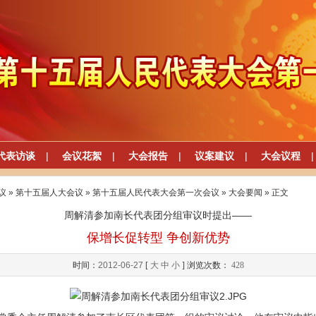
代表访谈
|
会议花絮
|
大会报告
|
议案建议
|
大会议程
|
议
»
第十五届人大会议
»
第十五届人民代表大会第一次会议
»
大会要闻
» 正文
周解清参加南长代表团分组审议时提出——
保增长促转型 争创新优势
时间：
2012-06-27
[
大
中
小
] 浏览次数：
428