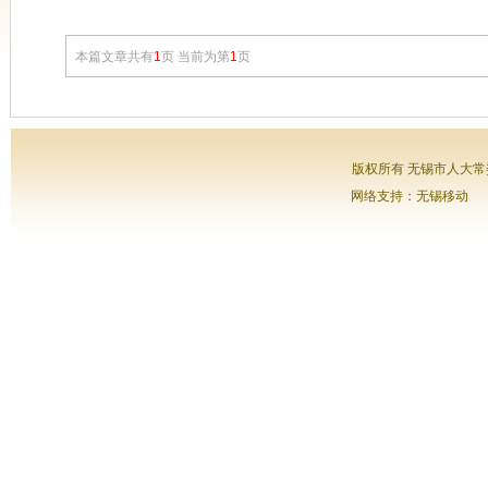
本篇文章共有
1
页 当前为第
1
页
版权所有 无锡市人大常委会
网络支持：无锡移动 