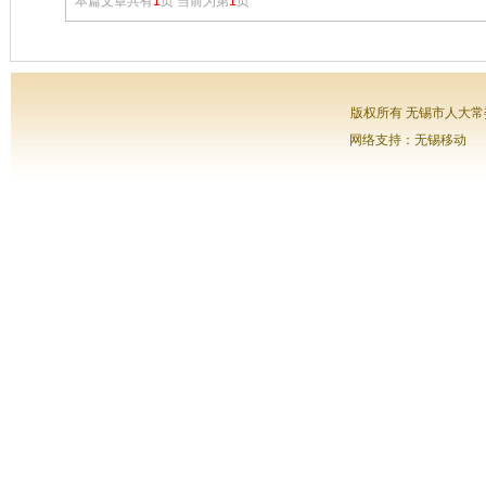
本篇文章共有
1
页 当前为第
1
页
版权所有 无锡市人大常委会
网络支持：无锡移动 