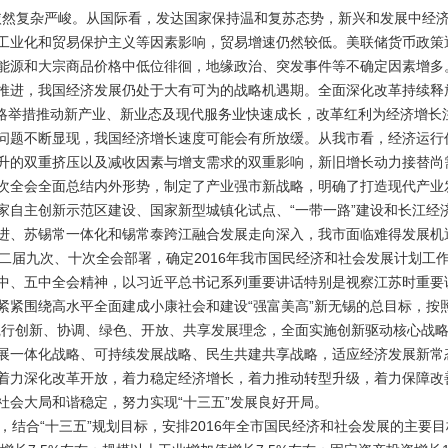
依然复杂严峻。从国际看，发达国家保持温和复苏态势，新兴和发展中经
工业化和贸易保护主义等因素影响，贸易增速仍然较低。美联储货币政策
能源和大宗商品价格中低位徘徊，地缘政治、突发事件等不确定因素增多
推进，我国经济发展仍处于大有可为的战略机遇期。全面深化改革持续释
等战略举措推动新产业、新业态及现代服务业快速成长，改革红利为经济增
问题不断显现，我国经济增长速度可能会有所放缓。从我市看，经济运行
升的双重挤压以及减收因素与增支需求的双重影响，新旧增长动力接替尚
次全会全面总结内外形势，制定了产业强市新战略，明确了打造现代产业
家自主创新示范区建设、国家新型城镇化试点、“一带一路”建设和长江经
进、苏锡常一体化和锡常泰跨江融合发展走向深入，我市面临难得发展机
届九次、十次全会部署，确定2016年我市国民经济和社会发展计划工
中、五中全会精神，以习近平总书记系列重要讲话特别是视察江苏时重要
紧围绕高水平全面建成小康社会和建设“强富美高”新无锡的总目标，按照
践行创新、协调、绿色、开放、共享发展理念，全面实施创新驱动核心战
展一体化战略、可持续发展战略、民生共建共享战略，适应经济发展新常
着力深化改革开放，着力稳定经济增长，着力推动转型升级，着力保障改
社会大局和谐稳定，努力实现“十三五”发展良好开局。
结合“十三五”规划目标，安排2016年全市国民经济和社会发展的主要