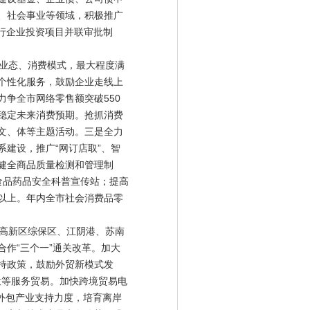
、社会事业等领域，积极推广
行企业投资项目并联审批制
业态、消费模式，最大程度满
个性化服务，鼓励企业走线上
争全市网络零售额突破550
稳定未来消费预期。抢抓消费
文、体等主题活动。三是全力
建设，推广“网订店取”、智
健全商品质量检测和管理制
家食品药品安全科普宣传站；提高
%以上。年内全市社会消费品零
高新区综保区、江阴港、苏南
作“三个一”通关改革。加大
持政策，鼓励外贸新模式发
意等服务贸易。加快跨境贸易电
外包产业支持力度，培育离岸