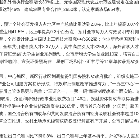
服务外包执行金额增长30%以上。无锡国家现代农业示范区建设走在全国
重达到46%，建成农民专业合作社2650家，认定家庭农场654家。
预计全社会研发投入占地区生产总值比重达到2.8%，比上年提高0.07
达到41.5%，比上年提高0.3个百分点；预计全市每万人有效发明专利
聚，全市累计建成省级以上工程技术研究中心502家；企业新承担国家和省
元；全年共引进各类人才8.37万人，其中高层次人才8256人，海外留学人才
和“智汇无锡”大学生创业系列活动，全市新增大学生创业园10家，培育自主创
S创业咖啡、宜兴环保黑马营、星创工场和创业汇客厅等14家单位获批省
，中心城区、新区行政区划调整得到国务院和省政府批准，组织实施工
，产业公司组建方案初步形成。行政审批制度改革推进有力，“一办三中心”
事后监管体系更加完善；“三证合一、一照一码”商事制度改革全面实施。
新增取消、免征和降低行政事业性收费项目146项。投融资体制改革取得新
，累计提供中小企业转贷应急资金126亿元，我市首只创投债（4亿元）获
成，国企混合所有制改革和共同发展混合所有制经济吸收社会资本超过10
革全面推进。农村土地承包经营权确权登记颁证有序开展，全市开展试点的
进出口总额同比下降6.8%，出口总额与上年基本持平。外贸转型力度