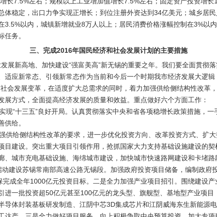
入增长7.5%左右；规模以上工业增加值增长7.5%左右；固定资产投资增长
口总体稳定，出口力争实现正增长；到位注册外资达到34亿美元；城乡居
在3.5%以内，城镇新增就业8万人以上；居民消费价格涨幅控制在3%以
标任务。
三、完成2016年国民经济和社会发展计划的主要措施
业发展新高地、加快建设“强富美高”新无锡的重要之年。我们要全面贯彻
、适应新常态、引领新常态作为当前和今后一个时期我市经济发展大逻辑
济社会发展变革，在适度扩大总需求的同时，着力加强供给侧结构性改革
发展方式，全面提高经济发展的质量和效益。重点做好六个方面工作：
现“十三五”良好开局。认真贯彻落实中央和省各项稳增长政策措施，一
善供给。
供给侧结构性改革的要求，进一步优化投资方向、改革投资方式、扩大
项目建设。突出重大项目引领作用，抢抓国家大力支持基础设施建设的契
廊、城市充电基础设施、海绵城市建设，加快城市快速路网建设和卡堵路
启动建设苏锡常南部高速公路无锡段。加强政府投资项目储备，编制政府
确保完成全年1000亿元投资目标。二是全力加强产业项目招引。围绕建设
引进一批投资超50亿元甚至100亿元的龙头型、旗舰型、基地型产业项
半导体封装基板研发制造、江阴中芯3D集成芯片和江阴威海东生新能源电
工达产。三是全力做好项目服务。向上积极争取中央预算投资，加大专项