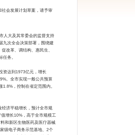
和社会发展计划草案，请予审
在市人大及其常委会的监督支持
届九次全会决策部署，围绕建
、促改革、调结构、惠民生、
标任务。
投资达到1973亿元，增长
长9%。全市实现一般公共预算
涨1.8%，控制在省定范围内。
工业经济平稳增长，预计全市规
产值增长10%，高于全市规模工
材料和新区生物医药及医疗器械
国家级电子商务示范基地、2个