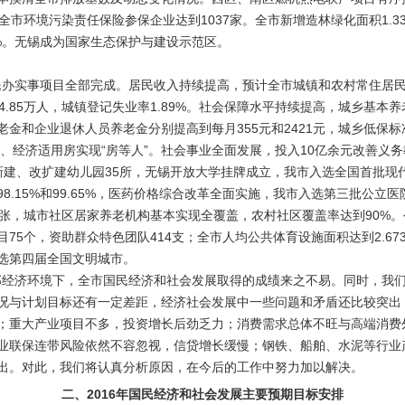
全市环境污染责任保险参保企业达到1037家。全市新增造林绿化面积1.3
8%。无锡成为国家生态保护与建设示范区。
民办实事项目全部完成。居民收入持续提高，预计全市城镇和农村常住居
业14.85万人，城镇登记失业率1.89%。社会保障水平持续提高，城乡基
老金和企业退休人员养老金分别提高到每月355元和2421元，城乡低保标
房、经济适用房实现“房等人”。社会事业全面发展，投入10亿余元改善义
新建、改扩建幼儿园35所，无锡开放大学挂牌成立，我市入选全国首批现
8.15%和99.65%，医药价格综合改革全面实施，我市入选第三批公立
0张，城市社区居家养老机构基本实现全覆盖，农村社区覆盖率达到90%
75个，资助群众特色团队414支；全市人均公共体育设施面积达到2.6
选第四届全国文明城市。
部经济环境下，全市国民经济和社会发展取得的成绩来之不易。同时，我
况与计划目标还有一定差距，经济社会发展中一些问题和矛盾还比较突出
；重大产业项目不多，投资增长后劲乏力；消费需求总体不旺与高端消费
业联保连带风险依然不容忽视，信贷增长缓慢；钢铁、船舶、水泥等行业
出。对此，我们将认真分析原因，在今后的工作中努力加以解决。
二、2016年国民经济和社会发展主要预期目标安排