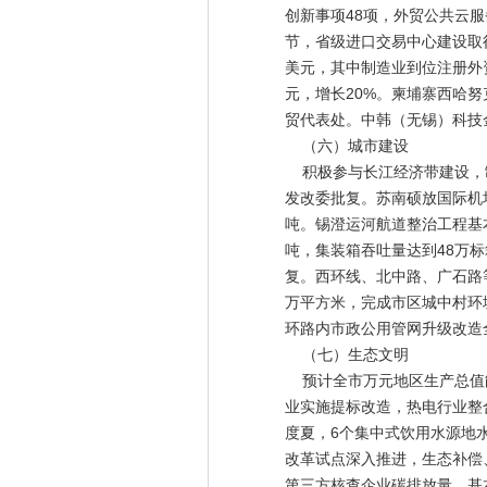
创新事项48项，外贸公共云
节，省级进口交易中心建设取
美元，其中制造业到位注册外资
元，增长20%。柬埔寨西哈
贸代表处。中韩（无锡）科技
（六）城市建设
积极参与长江经济带建设，制
发改委批复。苏南硕放国际机场
吨。锡澄运河航道整治工程基
吨，集装箱吞吐量达到48万标
复。西环线、北中路、广石路等
万平方米，完成市区城中村环
环路内市政公用管网升级改造
（七）生态文明
预计全市万元地区生产总值能
业实施提标改造，热电行业整
度夏，6个集中式饮用水源地
改革试点深入推进，生态补偿
第三方核查企业碳排放量，基