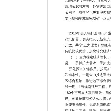
7.5%左右；一般公共预算收
额增长10%左右；外贸进出
长同步；城镇登记失业率控制
要污染物削减量完成省下达目
2016年是无锡打造现代产
决策部署，切实把认识新常态
开放、共享”五大理念引领经
传统比较优势，加快转变经济
（一）全力稳定经济增长，实
需，一手抓扩大需求一手抓改
强化投资关键作用。按照加强
和精准性。一是全力推进重大
区综合整治，推进地下综合管
线一期、1号线南延线工程，
180个市级重大项目建设，
设，创新招商引资方式，着力
阳能电池组件、无锡深南电路
产业项目落地、建设、早日竣