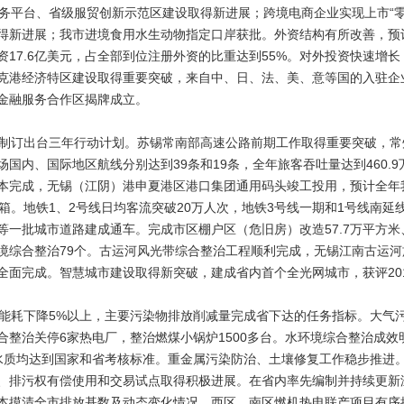
服务平台、省级服贸创新示范区建设取得新进展；跨境电商企业实现上市“
得新进展；我市进境食用水生动物指定口岸获批。外资结构有所改善，预
17.6亿美元，占全部到位注册外资的比重达到55%。对外投资快速增长，
努克港经济特区建设取得重要突破，来自中、日、法、美、意等国的入驻企
金融服务合作区揭牌成立。
订出台三年行动计划。苏锡常南部高速公路前期工作取得重要突破，常
国内、国际地区航线分别达到39条和19条，全年旅客吞吐量达到460.9
本完成，无锡（江阴）港申夏港区港口集团通用码头竣工投用，预计全年我
箱。地铁1、2号线日均客流突破20万人次，地铁3号线一期和1号线南
一批城市道路建成通车。完成市区棚户区（危旧房）改造57.7万平方米
境综合整治79个。古运河风光带综合整治工程顺利完成，无锡江南古运
全面完成。智慧城市建设取得新突破，建成省内首个全光网城市，获评20
耗下降5%以上，主要污染物排放削减量完成省下达的任务指标。大气
合整治关停6家热电厂，整治燃煤小锅炉1500多台。水环境综合整治成
水质均达到国家和省考核标准。重金属污染防治、土壤修复工作稳步推进。
、排污权有偿使用和交易试点取得积极进展。在省内率先编制并持续更新
本摸清全市排放基数及动态变化情况。西区、南区燃机热电联产项目有序