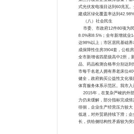
式光伏发电项目达到60兆瓦。
建成区绿化覆盖率达到42.9
（八）社会民生
市委、市政府12件80项为
8.0%和8.5%；全年新增就
达98%以上；市区居民基础养
成保障性住房3904套，公租
全市新增省四星级高中2所，
品、药品检测合格率分别达到9
市每千名老人拥有养老床位4
健全，政府购买公益性文化项目
体育服务体系示范区。我市入
2015年，在复杂严峻的外
力仍未缓解，部分指标完成情
徘徊，企业生产经营压力较大
低迷，对外贸易持续下滑；企
长，供给侧结构性矛盾较为突