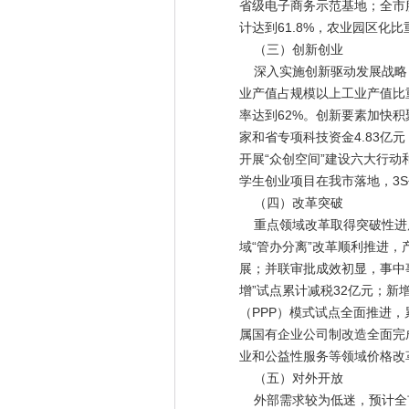
省级电子商务示范基地；全市
计达到61.8%，农业园区化比
（三）创新创业
深入实施创新驱动发展战略，
业产值占规模以上工业产值比重
率达到62%。创新要素加快积
家和省专项科技资金4.83亿
开展“众创空间”建设六大行动
学生创业项目在我市落地，3
（四）改革突破
重点领域改革取得突破性进展
域“管办分离”改革顺利推进
展；并联审批成效初显，事中
增”试点累计减税32亿元；
（PPP）模式试点全面推进
属国有企业公司制改造全面完
业和公益性服务等领域价格改
（五）对外开放
外部需求较为低迷，预计全市