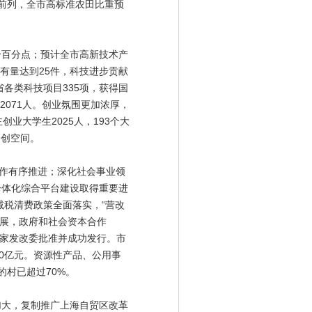
前列，全市高标准农田比重预
个百分点；预计全市高新技术产
拥有量达到25件，科技进步贡献
各类科技项目335项，获得国
2071人。创业氛围更加浓厚，
业大学生2025人，193个大
众创空间。
作有序推进；深化社会事业领
一体化综合平台建设取得重要进
减税清费政策全面落实，“营改
进展，政府和社会资本合作
国家发改委批准并成功发行。市
0亿元。资源性产品、公用事
村已超过70%。
加大，复制推广上海自贸区改革