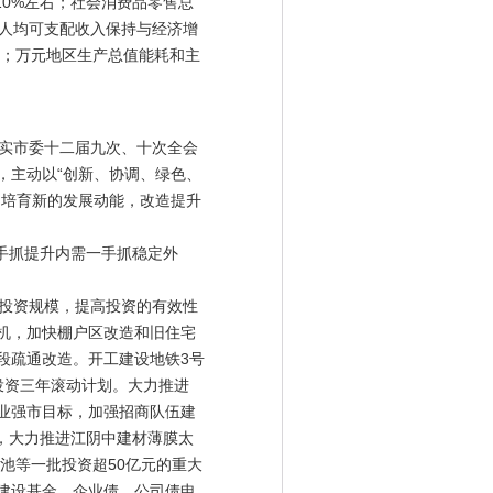
10%左右；社会消费品零售总
民人均可支配收入保持与经济增
内；万元地区生产总值能耗和主
落实市委十二届九次、十次全会
，主动以“创新、协调、绿色、
，培育新的发展动能，改造提升
手抓提升内需一手抓稳定外
投资规模，提高投资的有效性
机，加快棚户区改造和旧住宅
段疏通改造。开工建设地铁3号
投资三年滚动计划。大力推进
产业强市目标，加强招商队伍建
目，大力推进江阴中建材薄膜太
池等一批投资超50亿元的重大
建设基金、企业债、公司债申