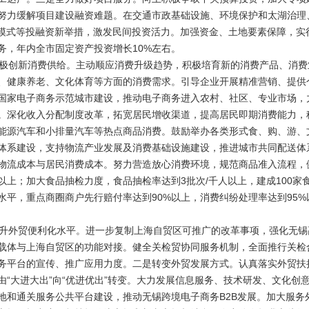
努力缓解项目建设融资难题。在交通市政基础设施、环境保护和太湖治理
）模式等投融资新举措，激发民间投资活力。加强资金、土地要素保障，实
务，年内全市固定资产投资增长10%左右。
创新消费供给。主动顺应消费升级趋势，积极培育新的消费产品、消费
、健康养老、文化体育等方面的消费需求。引导企业开展精准营销、提供
国家电子商务示范城市建设，推动电子商务进入农村、社区、专业市场，力
。深化收入分配制度改革，拓宽居民增收渠道，提高居民即期消费能力，
能源汽车和小排量汽车等热点商品消费。鼓励举办各类形式食、购、游、
体系建设，支持物流产业发展及消费基础设施建设，推进城市共同配送体系
物流成本与居民消费成本。努力营造放心消费环境，规范商品准入流程，
以上；加大食品抽检力度，食品抽检率达到3批次/千人以上，建成100
水平，重点商圈商户先行赔付率达到90%以上，消费纠纷处理率达到95
外贸便利化水平。进一步复制上海自贸区可推广的改革事项，强化无锡
载体与上海自贸区的功能对接。健全关检贸协同服务机制，全面推行关检合
务平台的宣传、推广应用力度。二是转变外贸发展方式。认真落实外贸扶
由“大进大出”向“优进优出”转变。大力发展信息服务、技术研发、文化创
地和通关服务公共平台建设，推动无锡跨境电子商务B2B发展。加大服务