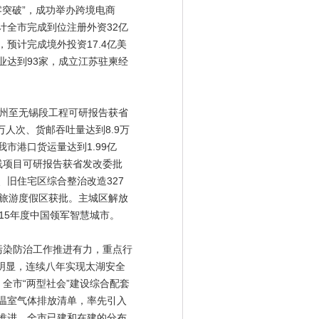
零突破”，成功举办跨境电商
计全市完成到位注册外资32亿
预计完成境外投资17.4亿美
业达到93家，成立江苏驻柬经
州至无锡段工程可研报告获省
万人次、货邮吞吐量达到8.9万
市港口货运量达到1.99亿
延线项目可研报告获省发改委批
、旧住宅区综合整治改造327
河旅游度假区获批。主城区解放
15年度中国领军智慧城市。
污染防治工作推进有力，重点行
效明显，连续八年实现太湖安全
全市“两型社会”建设综合配套
温室气体排放清单，率先引入
推进，全市已建和在建的分布