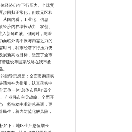
济体经济仍存下行压力。全球贸
逐步回归正常化，但欧元区和
。从国内看，工业化、信息
放经济内在增长动力，双创、
长注入新鲜血液。但同时，随着
仍面临外需不振与内需乏力的
需时日，我市经济下行压力仍
发展新高地目标，坚定了全市
济带建设等国家战略在我市叠
遇。
作的指导思想是：全面贯彻落实
讲话精神为指引，认真落实中
“五位一体”总体布局和“四个
略、产业强市主导战略、全面开
态，坚持稳中求进总基调，更
善民生，着力防范化解风险，
目标如下：地区生产总值增长