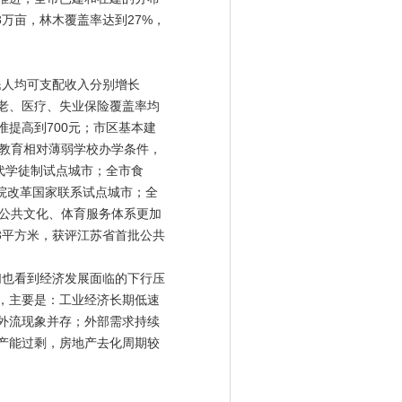
3万亩，林木覆盖率达到27%，
民人均可支配收入分别增长
本养老、医疗、失业保险覆盖率均
准提高到700元；市区基本建
务教育相对薄弱学校办学条件，
代学徒制试点城市；全市食
医院改革国家联系试点城市；全
。公共文化、体育服务体系更加
73平方米，获评江苏省首批公共
们也看到经济发展面临的下行压
，主要是：工业经济长期低速
外流现象并存；外部需求持续
产能过剩，房地产去化周期较