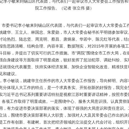
书记李小敏来到锡山区代表团，与代表们一起审议市人大常委会工作报告
院工作报告。（记者 张立伟 摄）
市委书记李小敏来到锡山区代表团，与代表们一起审议市人大常委会工
姚建华、王立人、林国忠、朱爱勋，市人大常委会秘书长平明德参加审议
论热烈。陆志坚、周克明、蔡昌、唐炳泉、华若中、陈元红等代表，结
报告思路清晰、结构合理、内容丰富、数据翔实，对2015年开展的各项
斗目标，并提出了切实可行的工作措施。市“两院”围绕全市工作大局，在
强自身建设等方面取得了明显成效，较好发挥了惩治犯罪、调处纠纷、实
还就强化代表履责、扶持实体经济发展、加快企业智能化改造、精准扶贫
见和建议。
李小敏说，姚建华主任所作的市人大常委会工作报告，导向鲜明、内容
充分体现人大工作的特点，是一个求真务实、开拓创新的好报告，我完全
实习近平总书记系列重要讲话特别是视察江苏时重要讲话精神，按照市委
求，各项工作取得了明显成效。一是围绕中心、服务大局意识强。认真贯彻
用，有力促进市委决策部署的落实，体现了很强的大局意识和责任意识。
立法，围绕市委决策部署和人大职责，加强对人大及其常委会已作出的决
是工作有创新、有建树。首次把经济领域的立法提交人代会讨论，组织开