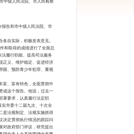
和市中级人民法院、市人民检察
作报告和市中级人民法院、市
。
合各自实际，积极发表意见。
工作和取得的成绩进行了全面总
依法履行职能、提高司法服务
现正义、维护稳定、促进经济
帮困、预防青少年犯罪、重视
丰富、富有特色，全面贯彻中
赞成这个报告。他说，过去一
部署要求，认真履行法定职
落实市委十二届九次、十次全
二是法规制定、法规实施抓得
议决定贯彻执行情况的跟踪问
展对政府部门评议，研究提出