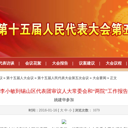
代表访谈
|
会议花絮
|
大会报告
|
议案建议
|
大会议程
|
议
»
第十五届人大会议
»
第十五届人民代表大会第五次会议
»
大会要闻
» 正文
李小敏到锡山区代表团审议人大常委会和“两院”工作报告
姚建华参加
时间：
2016-01-16
[
大
中
小
] 浏览次数：
1079