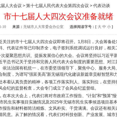
七届人大会议
>
第十七届人民代表大会第四次会议
>
代表访谈
市十七届人大四次会议准备就绪
1-10
来源：
无锡市人大常委会办公室
选择阅读字号：[
大
中
小
]
注的市十七届人大四次会议即将召开。1月8日，大会筹备处
料、代表证件等已印制齐全，电子签到系统调试运行良好，相关
次凝聚思想共识、提振发展信心的大会。会议将坚持以习近平
近平总书记关于坚持和完善人民代表大会制度的重要思想、对江
、依法治国有机统一，在市委坚强领导下，聚焦中心、服务大局
会制度，为谱写“强富美高”新无锡现代化建设新篇章贡献智慧和
本着认真负责的精神，各项工作落实到人、落实到位，在坚持
风会纪的监督检查，大会专门成立了会风会纪监督组。
本次大会上，代表们将对市政府工作报告、“计划”和“预算”
锡市民生实事项目实施情况及2025年无锡市民生实事候选项目基本
作报告和材料都简洁精炼、文风朴实、干货满满。会议还有相关
情民意。从了解的情况看，代表们对科技创新、产业发展、城市