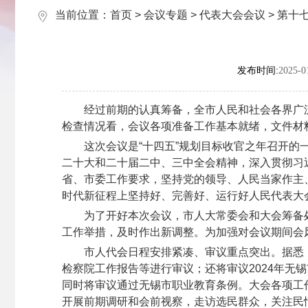
当前位置：
首页
>
会议专题
>
代表大会会议
>
第十
发布时间:
2025-0
经过前期的认真筹备，全市人民和社会各界广泛关
检查情况看，会议各项准备工作基本就绪，文件材
这次会议是“十四五”规划目标收官之年召开的一
二十大和二十届二中、三中全会精神，深入贯彻习
省、市委工作要求，坚持党的领导、人民当家作主
时代新征程上坚持好、完善好、运行好人民代表大
为了开好本次会议，市人大常委会和大会筹备处
工作举措，及时作出新调整。为加强对会议期间会
市人代会日程安排紧凑、审议重点突出。据悉，在
检察院工作报告等进行审议；还将审议2024年无
同时将审议通过无锡市职业教育条例。大会各项工
开展前期调研和会前视察，走访选民群众，关注民