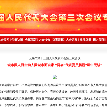
大会要闻
|
代表访谈
|
会议花絮
|
大会报告
|
议案建议
|
大会议程
|
视频点播
|
图片新闻
|
无锡市第十三届人民代表大会第三次会议
城市因人而生动人因城市而自豪 “两会”代表委员畅游“画中无锡”
大会举行前后，出席会议的代表们和列席会议的市政协委员分别来到在市人民大会堂
多的代表和委员们驻足。保护历史文化、完善公共设施、改善生态环境、发展城市综
规划蓝图让代表们深感振奋。徜徉在丰富生动的城市“画中无锡”中，激动之情溢于言
、亲水栈道、步行观水廊、休闲草坪、滨水广场、情趣步行径等各个特色景点，如同