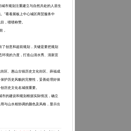
的城市规划注重建立与自然共处的人居生
。”看着展板上中心城区商贸服务中
悦目，啧啧称赞。
板前，
有了创意和超前规划，关键是要把规划
态环境的力度，打造山清水秀、清新宜
街区、惠山古镇历史文化街区、薛福成
，保护历史风貌的完整性，妥善处理好保
争创历史文化名城很重要。
城市的建设和规划根据实际情况，确立
采用与山水相协调的颜色及风格，显示出