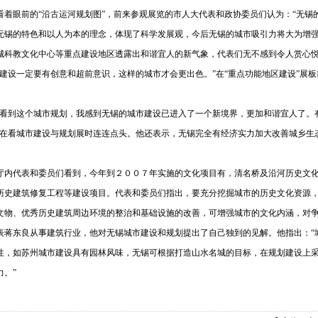
看着眼前的“沿古运河规划图”，前来参观展览的市人大代表和政协委员们认为：“无锡
无锡的特色和以人为本的理念，体现了科学发展观，今后无锡的城市吸引力将大为增强
城科教文化中心等重点建设地区透露出和谐宜人的新气象，代表们无不感到令人赏心
建设一定要有创意和超前意识，这样的城市才会更出色。”在“重点功能地区建设”展
看到这个城市规划，我感到无锡的城市建设已进入了一个新境界，更加和谐宜人了。
建在看城市建设与规划展时连连点头。他还表示，无锡完全有经济实力加大改善城乡生
内代表和委员们看到，今年到２００７年实施的文化项目有，清名桥及沿河历史文化
历史建筑修复工程等建设项目。代表和委员们指出，要充分挖掘城市的历史文化资源
文物、优秀历史建筑周边环境的整治和基础设施的改善，可增强城市的文化内涵，对
蒋东良从事建筑行业，他对无锡城市建设和规划提出了自己独到的见解。他指出：“
性，如苏州城市建设具有园林风味，无锡可根据打造山水名城的目标，在规划建设上
力。”