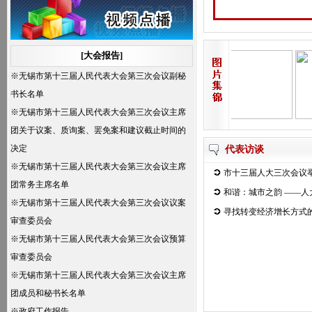
年预算草案的报告，批准无锡市2005年市本
级预算；
四、审议无锡市人民政府关于办理市十三届
[大会报告]
人大二次会议代表建议情况的报告；
※
无锡市第十三届人民代表大会第三次会议副秘
五、听取和审议无锡市人大常委会工作报
书长名单
告；
※
无锡市第十三届人民代表大会第三次会议主席
六、听取和审议无锡市中级人民法院工作报
团关于议案、质询案、罢免案和建议截止时间的
告；
决定
代表访谈
七、听取和审议无锡市人民检察院工作报
※
无锡市第十三届人民代表大会第三次会议主席
告。
市十三届人大三次会议
团常务主席名单
和谐：城市之韵 ——人
※
无锡市第十三届人民代表大会第三次会议议案
寻找转变经济增长方式的
审查委员会
※
无锡市第十三届人民代表大会第三次会议预算
审查委员会
※
无锡市第十三届人民代表大会第三次会议主席
团成员和秘书长名单
※
政府工作报告