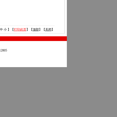
中
小
】【
打印此页
】【
顶部
】【
关闭
】
2805