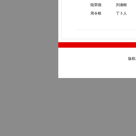
陆荣德 刘湘根 
周令根 丁卜人
版权所