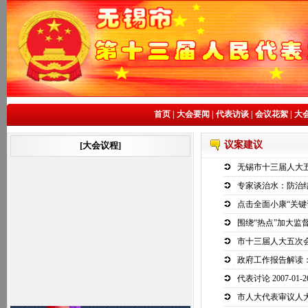
首页
|
大会要闻
|
代表访谈
|
会议花絮
|
大
议案建议
[大会议程]
无锡市十三届人大
专家谈治水：防治
点击全面小康“关键
围绕“热点”加大监
市十三届人大五次
政府工作报告解读
代表讨论
2007-01-2
市人大代表审议人大