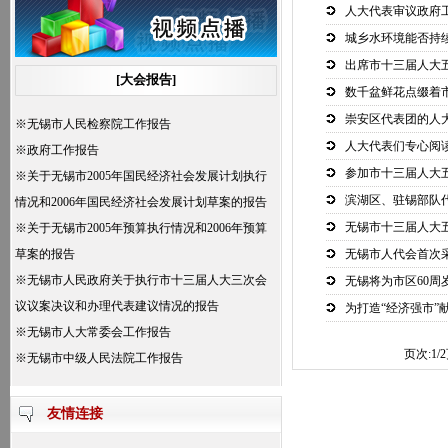
人大代表审议政府
城乡水环境能否持
出席市十三届人大
[大会报告]
数千盆鲜花点缀着
崇安区代表团的人
※
无锡市人民检察院工作报告
人大代表们专心阅
※
政府工作报告
参加市十三届人大
※
关于无锡市2005年国民经济社会发展计划执行
滨湖区、驻锡部队
情况和2006年国民经济社会发展计划草案的报告
无锡市十三届人大
※
关于无锡市2005年预算执行情况和2006年预算
草案的报告
无锡市人代会首次
※
无锡市人民政府关于执行市十三届人大三次会
无锡将为市区60周
议议案决议和办理代表建议情况的报告
为打造“经济强市”
※
无锡市人大常委会工作报告
页次:
1/2
※
无锡市中级人民法院工作报告
友情连接