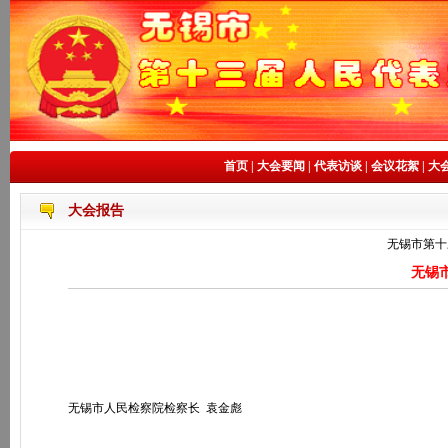
首页
|
大会要闻
|
代表访谈
|
会议花絮
|
大
大会报告
无锡市第十
无锡
无锡市人民检察院检察长 袁金彪