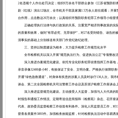
2名违规个人作出处罚决定；组织9万余名干部群众参加《江苏省预防职
剧《红线》演出12场次，全市机关干部及家属1.5万余人前往观看；开展
台作用，点击数达20万余次；认真组织市预防职务犯罪工作领导小组
正确处理执行法律与执行政策的关系。注重宽严相济刑事政策的实际运
的质量和效果，做到“有罪必究、无罪保护”，对27名受到错告、诬告的
清事实的基础上分别移送有关部门作党纪政纪处理。
三、坚持以制度建设为根本，大力提升检察工作规范化水平
全市检察机关以深入开展“规范执法行为、促进执法公正”专项整改活
深入推进办案规范化建设。依托专业化职务犯罪侦查指挥工作基地，全
录音录像32400多小时，有效保证了安全、文明办案。严格执行保障
开通“绿色急救通道”，对身体有疾患的涉案人员及时诊疗136人次。
谈会、第二次全国检察机关司法警察工作会议及苏浙沪检察工作座谈会
深入推进监督规范化建设。主动接受人大监督，加强与人大代表的联
时报告和通报工作情况、定期寄送信息简报和《检察苑》杂志、召开座
代表、政协委员监督检察工作创造有利条件。深化人民监督员工作，对1
督查各类案件3893件。加强检务效能监察，针对检察执法活动中容易诱