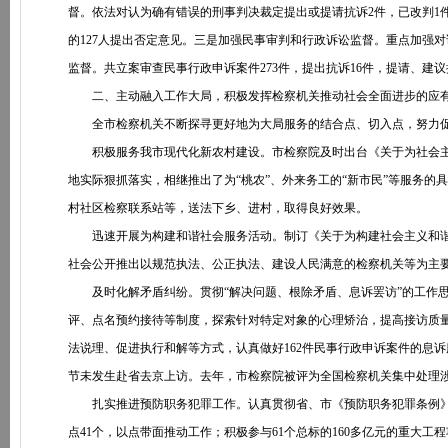
督。依法对认为确有错误的刑事判决裁定提出或提请抗诉2件，已改判1件
的127人提出否定意见。三是加强民事审判和行政诉讼监督。重点加强
监督。共立案审查民事行政申诉案件273件，提出抗诉16件，提请、建议
二、主动融入工作大局，积极发挥检察机关推动社会全面进步的应
全市检察机关不断探寻更好地为大局服务的结合点、切入点，努力促
积极服务我市现代化新农村建设。市检察院及时出台《关于为社会主义
地实际狠抓落实，相继推出了为“桃农”、外来务工的“新市民”等服务
村社区检察联系站等，送法下乡、进村，取得良好效果。
迅速开展为构建和谐社会服务活动。制订《关于为构建社会主义和谐社
社会公开推出以规范执法、公正执法、建设人民满意的检察机关等为主要
及时化解矛盾纠纷。贯彻“解决问题、根除矛盾、息诉罢访”的工作思
评、点名预约接待等制度，探索针对特定对象的心理矫治，提高接访质量。
法说理、促进执行和解等方式，认真做好162件民事行政申诉案件的息诉
节未发生赴省去京上访。去年，市检察院被评为全国检察机关集中处理
扎实推进预防职务犯罪工作。认真贯彻省、市《预防职务犯罪条例》
点41个，以点带面推动工作；积极参与61个总标的160多亿元的重大