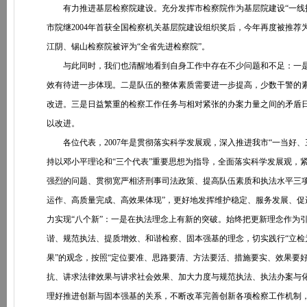
有力推进基层检察院建设。充分发挥市检察院作为基层院建设“一线指
市院继2004年首获全国检察机关基层院建设组织奖后，今年再度被推荐
江阴、锡山检察院被评为“全省先进检察院”。
与此同时，我们也清醒地看到自身工作中存在不少问题和不足：一是
效有待进一步体现。二是队伍的整体素质需要进一步提高，少数干警的
改进。三是日益繁重的检察工作任务与相对紧张的办案力量之间的矛盾日
以改进。
各位代表，2007年是贯彻落实科学发展观，深入推进我市“一当好、
持以邓小平理论和“三个代表”重要思想为指导，全面落实科学发展观，
强烈的问题、贯彻宽严相济刑事司法政策、提高队伍素质和执法水平三
运作、高质量完成、高效果体现”，更好地发挥维护稳定、服务发展、
力实现“八个新”：一是在执法理念上有新的突破。始终把更新理念作为
谐、规范执法、提质增效、和谐检察、固本强基的理念，切实践行“立检
果”的观念，按照“定位要准、思路要清、方法要活、措施要实、效果要
抗、讲求法律效果与讲求社会效果、加大力度与规范执法、执法办案与
理好推进创新与固本强基的关系，不断改革完善创新各项检察工作机制