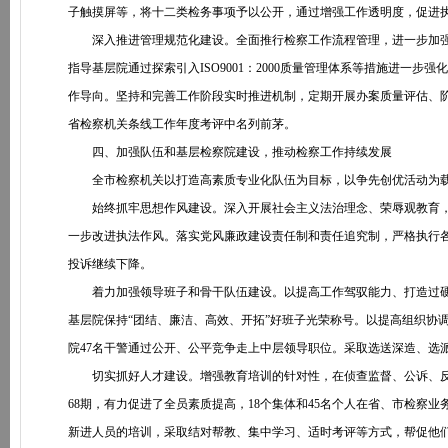
子触摸屏等，将十二类检务事项予以公开，通过增强工作透明度，促进
深入推进管理规范化建设。全面推行检察工作流程管理，进一步加强对执
指导基层院通过探索引入ISO9001：2000质量管理体系等措施进一
作导向。坚持和完善工作阶段实时推进机制，定期开展办案质量评估、阶
省检察机关条线工作年度考评中名列前茅。
四、加强队伍和基层检察院建设，推动检察工作持续发展
全市检察机关以打造高素质专业化队伍为目标，以争先创优活动为载
始终抓牢思想作风建设。深入开展社会主义法治理念、荣辱观教育，教
一步改进执法作风。落实党风廉政建设责任制和责任追究制，严格执行
投诉继续下降。
着力加强领导班子和骨干队伍建设。以提高工作驾驭能力、打造过硬业
基层院保持“团结、廉洁、高效、开拓”好班子光荣称号。以提高组织协
院47名干警通过公开、公平竞争走上中层领导职位。采取选送深造、选
切实抓好人才建设。增强教育培训的针对性，在侦查监督、公诉、反
68期，有力促进了全员素质提高，18个集体和45名个人在省、市检察
新进人员的培训，采取结对帮教、集中学习、适时考评等方式，帮促他