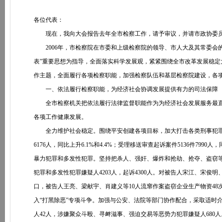
各位代表：
现在，我向大会报告去年全市检察工作，请予审议，并请市政协委员
2006年，市检察院在市委和上级检察院的领导、市人大及其常委会
表”重要思想为指导，全面落实科学发展观，紧紧围绕全市改革发展稳定大
作主题，全面履行各项检察职能，加强检察队伍和基层检察院建设，各
一、依法履行检察职能，为经济社会协调发展提供有力的司法保障
全市检察机关把依法履行法律监督职能作为为经济社会发展服务最直接
各项工作健康发展。
全力维护社会稳定。围绕平安创建各项目标，加大打击各类刑事犯罪力度。全年
6176人，同比上升6.1%和4.4%；受理移送审查起诉案件5136件7990人，
暴力犯罪和多发性犯罪。坚持把杀人、强奸、爆炸和抢劫、抢夺、盗窃
犯罪和多发性犯罪嫌疑人4203人，起诉4300人。对被告人宋江、宋俊
口，被告人王亮、梁献宇、肖建义等10人流窜作案盗窃企业生产物资48
入“打黑除恶”专项斗争。加强与公安、法院等部门协作配合，采取适时
人42人，涉嫌聚众斗殴、寻衅滋事、强迫交易等恶势力犯罪嫌疑人680