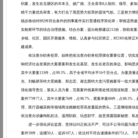
织案，发生在北塘区的岑本玉、姚广德、王全喜等8人组织、领导、参加
精干力量优先审查，有力打击了黑恶势力犯罪的嚣张气焰。三是努力增强
稳步推动对892件符合条件的刑事案件实行普通程序简化审；审慎适用
实检察环节的综合治理措施。结合办案，提出检察建议212份，协助发
乡镇、社区、园区开展服务、维权。认真参与社区矫正，对2303名矫正
建成果。
依法查办职务犯罪。始终把依法查办职务犯罪摆在重要位置，切实发
响经济社会发展的大案要案和发生在基层、发生在老百姓身边、影响恶劣的
其中大要案133件，占99.3%，高于全省平均水平16个百分点。办案质
光、刘毓祺等特大受贿案、郑志宏、谢志茜特大贪污受贿案等一批大要
强化领导责任，落实人员力量，完善案件线索和查处情况报送制度，加
案件77件77人，其中大要案76件，占98.7%，窝案串案68件，占88
理、医疗器械采购等领域商业贿赂犯罪高发蔓延的势头。三是继续推动
依法查办涉嫌徇私枉法、滥用职权、玩忽职守、故意泄露国家秘密、私放
进一步强化诉讼监督。坚持以纠正执法不严、司法不公等问题为着力
案件59件，追捕50人，追诉107人；依法对不符合逮捕条件的751人