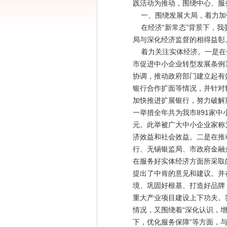
践活动为推动，围绕中心、服
一、围绕发展大局，着力加
在经济“新常态”背景下，我
局与深化经济监督的相得益彰
着力关注实体经济。一是在促
市促进中小企业转型发展条例
协调，推动政府部门建立起有
银行合作扩面等情况，并针对
加快推进扩展银行，努力破解
一举措全年共为我市891家中小
元。此举被广大中小企业家称
济效益和社会效益。二是在推
行、无锡银监局、市政府金融
在服务好实体经济方面所采取
提出了中肯的意见和建议。并
境、巩固好根基、打造好品牌
重大产业项目建设上下功夫。
情况，又围绕着“深化认识，
下，优化服务保障”等方面，