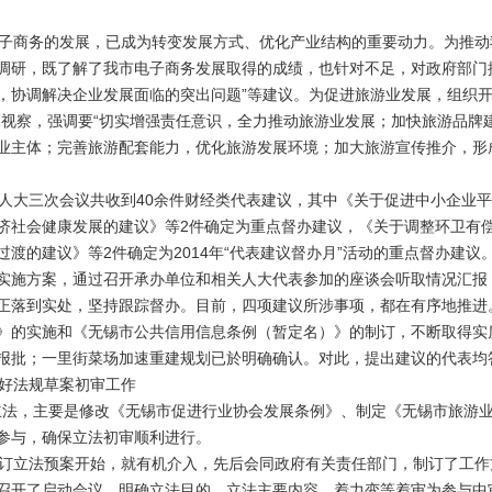
商务的发展，已成为转变发展方式、优化产业结构的重要动力。为推动
调研，既了解了我市电子商务发展取得的成绩，也针对不足，对政府部门
，协调解决企业发展面临的突出问题”等建议。为促进旅游业发展，组织开展
题视察，强调要“切实增强责任意识，全力推动旅游业发展；加快旅游品牌
业主体；完善旅游配套能力，优化旅游发展环境；加大旅游宣传推介，形
大三次会议共收到40余件财经类代表建议，其中《关于促进中小企业平
济社会健康发展的建议》等2件确定为重点督办建议，《关于调整环卫有
渡的建议》等2件确定为2014年“代表建议督办月”活动的重点督办建
实施方案，通过召开承办单位和相关人大代表参加的座谈会听取情况汇报
正落到实处，坚持跟踪督办。目前，四项建议所涉事项，都在有序地推进
》的实施和《无锡市公共信用信息条例（暂定名）》的制订，不断取得实
报批；一里街菜场加速重建规划已於明确确认。对此，提出建议的代表均
好法规草案初审工作
立法，主要是修改《无锡市促进行业协会发展条例》、制定《无锡市旅游
介入，坚持全程参与，确保立法初
立法预案开始，就有机介入，先后会同政府有关责任部门，制订了工作
召开了启动会议，明确立法目的、立法主要内容，着力变等着审为参与中