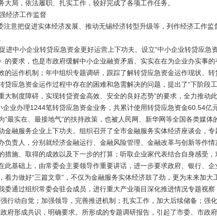
务大局，依法履职、扎实工作，较好完成了各项工作任务。
强经济工作监督
委注意把促进实体经济发展、推动无锡经济转型升级等，列作经济工作监
。
进中小企业转贷应急资金更好运营上下功夫。设立“中小企业转贷应急资
》的要求，也是市政府缓解中小企业融资矛盾、实实在在为企业办实事的
效的运作机制；年中组织专题调研，跟踪了解转贷应急资金运作现状、转
转贷应急资金运作过程中存在的困难和急需解决的问题，提出了“下阶段
重大制度障碍，实现转贷资金高效、安全的良好态势”的要求，全力推动
企业办理1244笔转贷应急资金业务，共累计使用转贷应急资金60.54亿元
为“最实在、最接地气”的扶持政策，也被人民网、新华网等全国各类媒体
动金融服务企业上下功夫。组织召开了全市金融服务实体经济座谈会，专
办负责人，分别就经济金融运行、金融风险管理、金融改革与创新等作情
的措施、取得的成效以及下一步的打算；听取企业家代表结合自身感受，
在此基础上，由常委会主要领导作重要讲话，进一步要求政府、银行、企
，着力做好“三篇文章”，不仅为金融服务实体经济鼓了劲，更为未来加大
我委通过组织常委会驻会成员，进行重大产业项目深化推进情况专题视察
增强行动自觉；加强领导，完善推进机制；扎实工作，加大后续储备；强
与政府形成共识，明确要求。所形成的专题调研报告，引起了市委、市政