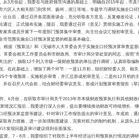
，从3月份起，我委在与政府领导沟通的基础上，明确自2015年起，市
市六区人大相关部门到常州、扬州，浙江等地，专题学习调研实施全口径
》出台后，通过召开各层面座谈会，充分听取各方意见，反复修改论证，
论通过、正式颁布实施，随后，我委通过召开《意见》贯彻实施工作会、
专家库成员开展下一年度部门预算集中审查、向主任会议汇报初审意见、
全市范围实施全口径预决算监督的框架基本确立。
根据《预算法》和《无锡市人大常委会关于实施全口径预决算审查监督
委、常委会相关工作委员会和市财政局、市审计局分管处室的同志，按照“
关注的”，抽取12个列入市级一级财政预算的单位进行调研，认真听取编
况。在此基础上，增加了两个环节：一是11月初，组织财经委人员、相
及25个专项预算，实施初步审查，并汇总形成初审意见；二是向12月初的
。并在召开人代会前，结合财经委审议意见，形成计划预算审查报告（草
。6月份，在听取市审计局关于2013年市本级财政预算执行和其他财政
政决算情况汇报后，我委进行深入分析，提出要继续推动财政可持续增长、
口径预决算监督等建议。针对审计工作报告提出的审计意见，年底前，通
采取有力措施，进一步加强制度建设，完善对权力的制约机制，从源头上
障审计发现问题及审计建议得到全面落实。
督。7－8月，我委组织了对我市上半年经济运行和预算执行情况的调研