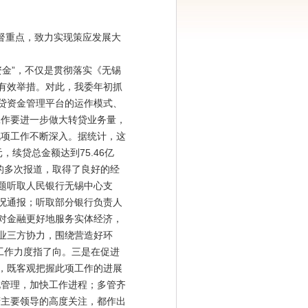
督重点，致力实现策应发展大
金”，不仅是贯彻落实《无锡
有效举措。对此，我委年初抓
贷资金管理平台的运作模式、
工作要进一步做大转贷业务量，
此项工作不断深入。据统计，这
，续贷总金额达到75.46亿
的多次报道，取得了良好的经
题听取人民银行无锡中心支
况通报；听取部分银行负责人
对金融更好地服务实体经济，
业三方协力，围绕营造好环
工作力度指了向。三是在促进
，既客观把握此项工作的进展
化管理，加快工作进程；多管齐
府主要领导的高度关注，都作出