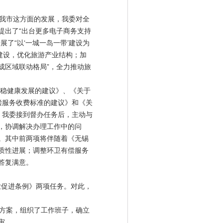
我市这方面的发展，我委对全
提出了“出台更多电子商务支持
了“以‘一城一岛一带’建设为
建设，优化旅游产业结构；加
成区域联动格局”，全力推动旅
稳健康发展的建议》、《关于
偿服务收费标准的建议》和《关
议。我委接到督办任务后，主动与
，协调解决办理工作中的问
。其中前两项将伴随着《无锡
质性进展；调整环卫有偿服务
答复满意。
业促进条例》两项任务。对此，
审顺利进行。
方案，组织了工作班子，确立
审。