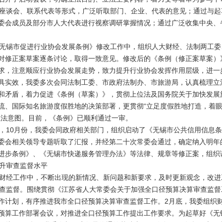
谈会、联系代表等形式，广泛听取部门、企业、代表的意见；通过与起
委会成员及部分市人大代表进行视察调研掌握情况；通过广泛收集中央、
锡市促进行业协会发展条例》修改工作中，组织人大财经、法制两工委
对修正案草案逐条讨论，取得一致意见。修改后的《条例（修正案草案）
求，注意顺应行业协会发展走势，致力提升行业协会发挥作用层级，进一
具实效，我委多次会同法制工委、市政府法制办、市旅游局，认真梳理立
和矛盾，着力促进《条例（草案）》，贯彻上位法及国务院关于加快发展
流、国际知名旅游度假胜地的决策部署，更贯彻“立足度假胜地打造，着
立法意图。目前，《条例》已顺利通过一审。
10月份，我委会同政府相关部门，组织启动了《无锡市公共信用信息条
委会相关领导专题听取了汇报，并经第二十次常委会通过，确定纳入明年
进步条例》、《无锡市快递服务管理办法》等法律、规章等修正案，组织
升审查监督水平
经工作中，不断出现的新情况、新问题和新要求，及时更新观念，改进
监督。围绕贯彻《江苏省人大常委会关于加强全口径预算决算审查监督
作计划，有序推进我市全口径预算决算审查监督工作。2月底，我委组织
预算工作部署会议，对推进全口径预算工作提出工作要求。为起草好《无