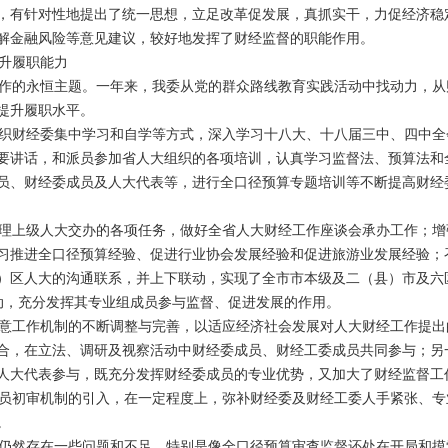
，有针对性地提出了统一思想，立足改革促发展，真抓实干，力促经济稳
解金融风险等意见建议，较好地发挥了财经监督的职能作用。
升履职能力
的永恒主题。一年来，我委从党的群众路线教育实践活动中找动力，从
提升履职水平。
财经委集中学习和自学等方式，深入学习十八大、十八届三中、四中全
要讲话，和派员参加省人大组织的各项培训，认真学习监督法、预算法和
员、财经委成员及人大代表等，进行全口径预算专题培训等不断提高财经
上级人大交办的各项任务，做好全省人大财经工作座谈会承办工作；增
习推进全口径预算经验、促进行业协会发展经验和促进旅游业发展经验；
）区人大的沟通联系，并上下联动，实现了全市市本级及二（县）市及六
动，充分发挥其专业组成员参与监督、促进发展的作用。
工作机制的不断调整与完善，以适应经济社会发展对人大财经工作提出
合，在立法、调研及视察活动中财经委成员、财经工委成员共同参与；另
人大代表参与，既充分发挥财经委成员的专业优势，又加大了财经监督工
成员初审机制的引入，在一定程度上，弥补财经委及财经工委人手紧张、
。
然存在一些问题和不足，特别是像全口径预算审查监督还处在开局和摸索