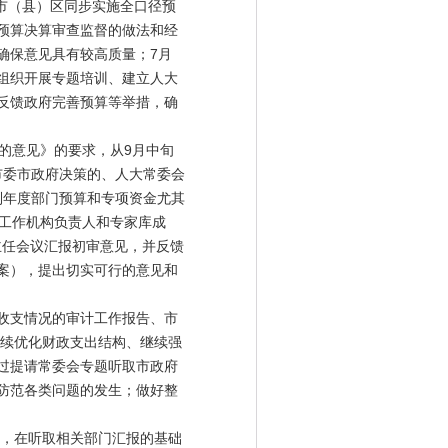
及市（县）区同步实施全口径预
预算决算审查监督的做法和经
确保意见具有较高质量；7月
组织开展专题培训、建立人大
反馈政府完善预算等举措，确
的意见》的要求，从9月中旬
市委市政府决策的、人大常委会
制年度部门预算和专项资金尤其
关工作机构负责人和专家库成
主任会议汇报初审意见，并反馈
案），提出切实可行的意见和
收支情况的审计工作报告、市
继续优化财政支出结构、继续强
过提请常委会专题听取市政府
防范各类问题的发生；做好整
，在听取相关部门汇报的基础