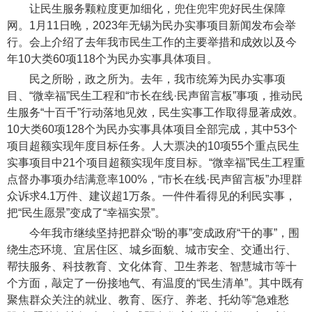
让民生服务颗粒度更加细化，兜住兜牢兜好民生保障
网。1月11日晚，2023年无锡为民办实事项目新闻发布会举
行。会上介绍了去年我市民生工作的主要举措和成效以及今
年10大类60项118个为民办实事具体项目。
民之所盼，政之所为。去年，我市统筹为民办实事项
目、“微幸福”民生工程和“市长在线·民声留言板”事项，推动民
生服务“十百千”行动落地见效，民生实事工作取得显著成效。
10大类60项128个为民办实事具体项目全部完成，其中53个
项目超额实现年度目标任务。人大票决的10项55个重点民生
实事项目中21个项目超额实现年度目标。“微幸福”民生工程重
点督办事项办结满意率100%，“市长在线·民声留言板”办理群
众诉求4.1万件、建议超1万条。一件件看得见的利民实事，
把“民生愿景”变成了“幸福实景”。
今年我市继续坚持把群众“盼的事”变成政府“干的事”，围
绕生态环境、宜居住区、城乡面貌、城市安全、交通出行、
帮扶服务、科技教育、文化体育、卫生养老、智慧城市等十
个方面，敲定了一份接地气、有温度的“民生清单”。其中既有
聚焦群众关注的就业、教育、医疗、养老、托幼等“急难愁