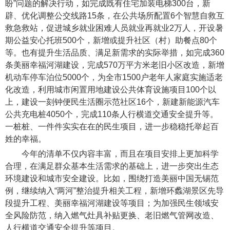
盼”问题的解决行动，如完成既有住宅加装电梯300台，新
辟、优化调整公交线路15条，在公共场所配置6个智慧自救互
救急救站，促进城乡就业困难人员就业再就业2万人，开设暑
期公益安心托班500个，新增或提升社区（村）助餐点80个
等。也有提升生活品质、满足新需求的实际举措，如完成360
条美丽幸福河湖建设，完成570万平方米老旧小区改造，新增
机动车停车泊位5000个，为全市1500户老年人家庭实施适老
化改造，利用城市闲置用地建设公共体育设施项目100个以
上，建设一刻钟便民生活圈示范社区16个，新建新能源汽车
公共充电桩4050个，完成110条人行横道交通安全提升等。
一桩桩、一件件实实在在的民生项目，进一步稳稳托举起百
姓的幸福。
今年的清单不仅内容丰富，而且在项目安排上更加科学
合理，在满足群众基本生活需求的基础上，进一步突出生态
环境建设和城市安全建设。比如，围绕打造美丽中国无锡范
例，继续纳入“两河”整治提升相关工程，新增环蠡湖景区先导
段提升工程、美丽幸福河湖建设等项目；为加强民生领域安
全风险防范，纳入燃气灶具补贴更换、老旧燃气管网改造、
人行横道交通安全提升等项目。