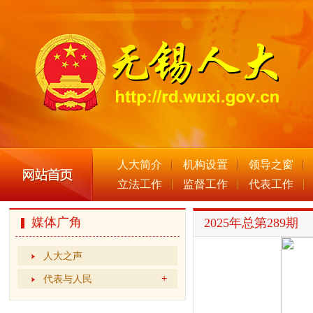
人大简介
机构设置
领导之窗
立法工作
监督工作
代表工作
媒体广角
2025年总第289期
人大之声
代表与人民