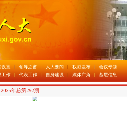
构设置
领导之窗
人大要闻
权威发布
会议专题
督工作
代表工作
自身建设
媒体广角
基层信息
2025年总第292期