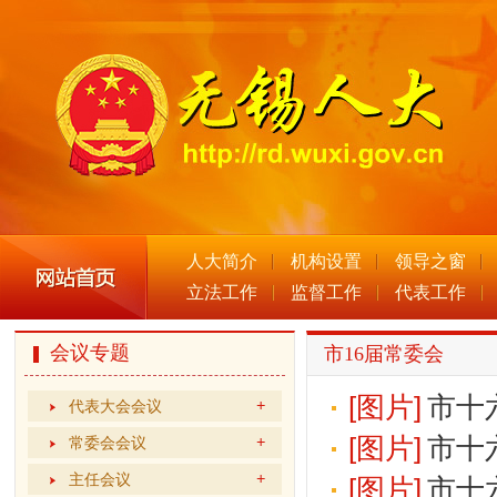
人大简介
机构设置
领导之窗
立法工作
监督工作
代表工作
会议专题
市16届常委会
[图片]
市十
代表大会会议
[图片]
市十
常委会会议
主任会议
[图片]
市十