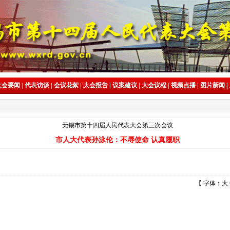
大会要闻
|
代表访谈
|
会议花絮
|
大会报告
|
议案建议
|
大会议程
|
视频点播
|
图片新闻
|
无锡市第十四届人民代表大会第三次会议
市人大代表孙泳伦：不辱使命 认真履职
【 字体：
大