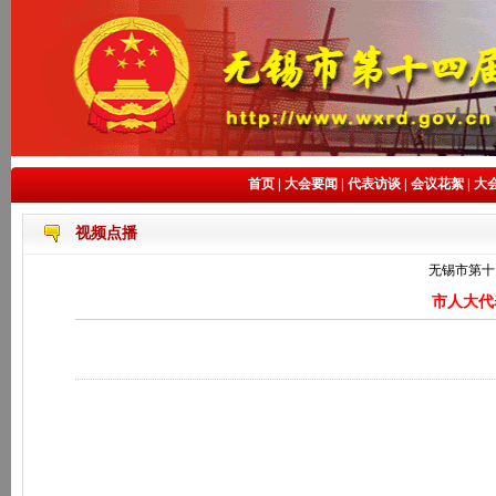
首页
|
大会要闻
|
代表访谈
|
会议花絮
|
大
视频点播
无锡市第十
市人大代