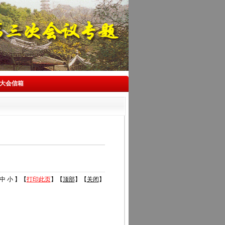
大会信箱
中
小
】【
打印此页
】【
顶部
】【
关闭
】