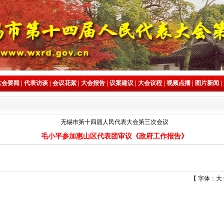
大会要闻
|
代表访谈
|
会议花絮
|
大会报告
|
议案建议
|
大会议程
|
视频点播
|
图片新闻
|
无锡市第十四届人民代表大会第三次会议
毛小平参加惠山区代表团审议《政府工作报告》
【 字体：
大