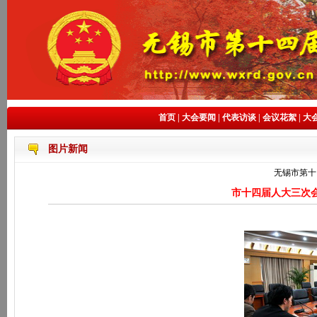
首页
|
大会要闻
|
代表访谈
|
会议花絮
|
大
图片新闻
无锡市第十
市十四届人大三次