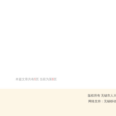
本篇文章共有
1
页 当前为第
1
页
版权所有 无锡市人大常
网络支持：无锡移动