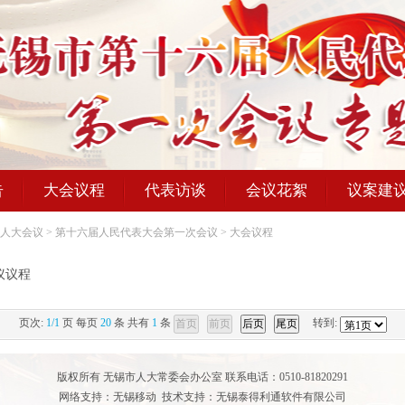
告
大会议程
代表访谈
会议花絮
议案建
人大会议
>
第十六届人民代表大会第一次会议
>
大会议程
议议程
页次:
1/1
页 每页
20
条 共有
1
条
转到:
版权所有 无锡市人大常委会办公室 联系电话：0510-81820291
网络支持：无锡移动 技术支持：无锡泰得利通软件有限公司