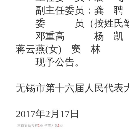
副主任委员：龚 聘 
委 员（按姓氏笔画
邓重高 杨 凯 张
蒋云燕(女) 窦 林 
现予公告。
无锡市第十六届人民代表
2017年2月17日
本篇文章共有
1
页 当前为第
1
页