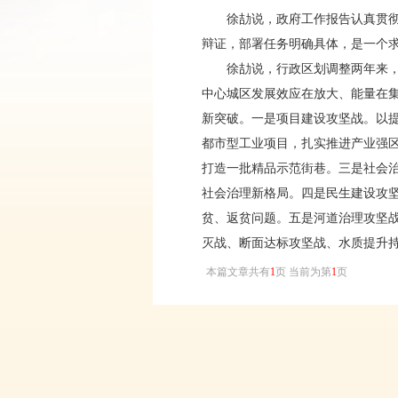
徐劼说，政府工作报告认真贯彻了
辩证，部署任务明确具体，是一个
徐劼说，行政区划调整两年来，在
中心城区发展效应在放大、能量在
新突破。一是项目建设攻坚战。以提
都市型工业项目，扎实推进产业强区
打造一批精品示范街巷。三是社会
社会治理新格局。四是民生建设攻坚
贫、返贫问题。五是河道治理攻坚
灭战、断面达标攻坚战、水质提升
本篇文章共有
1
页 当前为第
1
页