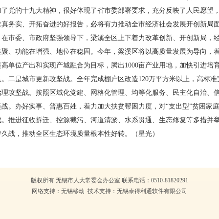
党的十九大精神，很好体现了省市委部署要求，充分反映了人民愿望，
求真务实、开拓奋进的好报告，必将有力推动全市经济社会发展开创新局
市委、市政府坚强领导下，梁溪全区上下着力改革创新、开创新局，经
集聚、功能在增强、地位在稳固。今年，梁溪区将以高质量发展为导向，
高单位产出和实现产城融合为目标，腾出1000亩产业用地，加快引进培
。二是城市更新攻坚战。全年完成棚户区改造120万平方米以上，高标准完
治理攻坚战。按照区域化党建、网格化管理、均等化服务、民主化自治、
战。办好实事、普惠百姓，着力加大扶贫帮困力度，对“支出型”贫困家
战。推进征收拆迁、控源截污、河道清淤、水系贯通、生态修复等多措并
持久战，推动全区生态环境质量根本性好转。（星光）
版权所有 无锡市人大常委会办公室 联系电话：0510-81820291
网络支持：无锡移动 技术支持：无锡泰得利通软件有限公司