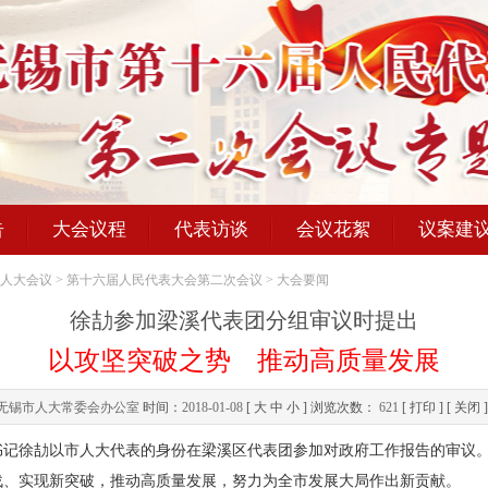
告
大会议程
代表访谈
会议花絮
议案建
人大会议
>
第十六届人民代表大会第二次会议
>
大会要闻
徐劼参加梁溪代表团分组审议时提出
以攻坚突破之势 推动高质量发展
无锡市人大常委会办公室
时间：
2018-01-08
[
大
中
小
] 浏览次数：
621
[
打印
] [
关闭
]
徐劼以市人大代表的身份在梁溪区代表团参加对政府工作报告的审议。
战、实现新突破，推动高质量发展，努力为全市发展大局作出新贡献。