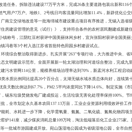
改造任务。拆除违法建设77万平方米，完成26条主要道路包装出新和11
气用户7万户。地铁1、2号线日均客流量同比增加11.4%，新辟优化公交线
。广南立交绿地改造等一批海绵城市建设重点项目有序推进，无锡入选省
村住房建设管理的意见（试行）》，支持符合条件的农村居民翻建或新建
色小镇称号，江阴红豆村获评中国美丽休闲乡村，宜兴张阳村获评全国美丽
山镇冯巷等3个村入选江苏省首批特色田园乡村建设试点。
。
环境综合整治取得新进步。扎实开展“263”专项行动，大力推进中央、
生态文明建设示范市。全面开展新一轮太湖治理和河道综合整治，完成九
改建污水管网114公里，规模养殖场治理率达到70%，新孟河水利工程启
III类水质比例同比提高20个百分点，太湖无锡水域水质总体向好，连续
优良天数比例达到67.7%，PM2.5平均浓度同比下降14.6%。制定实
，锡东垃圾焚烧发电厂建成投运，生活垃圾无害化处理率保持100%。节
批，全市划定永久基本农田137.13万亩，工业企业资源利用绩效评价工
元GDP能耗、水耗进一步下降，化学需氧量、氨氮、二氧化硫、氮氧化物四
窑炉141座，减少煤炭消耗总量109万吨，淘汰低端落后化工企业275家。
地等一批城市游园建成开放。宛山荡湿地公园成为省级湿地公园，全市自然