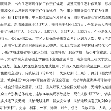
制度建设。出台生态环境保护工作责任规定，调整完善生态补偿政策，积
使用和交易以及环境污染责任保险试点，为生态文明建设提供了有力保障
。
民生福祉持续改善。突出聚焦富民的发展导向，组织实施聚焦富民33条
全面完成。新增城镇就业15.2万人，扶持自主创业1.3万人，全体居民人均
面6.37万人、6.01万人、5.87万人、3.53万人、3.53万人。企业
49元、405元和820元。市区大病保险受惠群众累计达20万人次。增设养
0套，新增审批通过住房保障家庭2000户。实现全市经济薄弱村脱困转化4
个，4所学校建成省现代化示范性（优质特色）职业学校，新少年宫建成
学科，太湖学院入选省硕士学位授予立项建设单位，南京信息工程大学滨
三五”规划。第五人民医院新院区建成投用，第四人民医院新院区主体工程封
疗集团成立运行。传统锡剧《珍珠塔》、民族歌剧《二泉》、舞剧《画女
申遗。城乡社区“10分钟体育健身圈”实现全覆盖，成功举办亚洲乒乓球锦
。社会治理成效显著。江阴、宜兴双双入选全国文明城市，无锡率先创建
全生产形势总体稳定，连续16年实现事故起数、死亡人数“双下降”。切
扎实推进平安无锡、法治无锡建设，群众安全感、法治建设满意度均列全省
奖“长安杯”。史志、档案、外事、港澳、对台、侨务、民族宗教、人武、