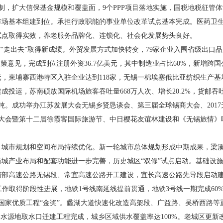
体制，扩大信保基金规模和覆盖面，9个PPP项目落地实施，国税地税征管
市场基本组建到位。承担行政职能的事业单位改革试点基本完成。医药卫
试点取得实效，养老服务品牌化、连锁化、社会化发展势头良好。
走出去”取得新成绩。外贸发展方式加快转变，79家企业入围省级出口品
策意见，完成到位注册外资36.7亿美元，其中制造业占比60%，新增跨
元，柬埔寨西港特区入驻企业达到118家，无锡一棉埃塞俄比亚纺织生产
运，苏南硕放国际机场旅客吞吐量668万人次、增长20.2%，货邮吞吐量1
吨。成功举办江苏发展大会无锡乡贤恳谈会、第三届全球锡商大会、201
念大会暨第十二届徐霞客国际旅游节、中日樱花友谊林建设和《无锡旅情》
。
城市规划和空间布局持续优化。新一轮城市总体规划形成中期成果，梁
城产业布局和配套功能进一步完善，历史城区“双修”试点启动。基础设
南部高速公路无锡段、常宜高速公路开工建设，宜长高速公路先导段启动
工作取得阶段性进展，地铁1号线南延线提前贯通，地铁3号线一期完成60%
国家优质工程“金奖”。蠡湖大道快速化改造高架段、广益路、吴桥西路等
港水源地取水口迁建工程完成，城乡区域供水覆盖率达100%。老城区更新