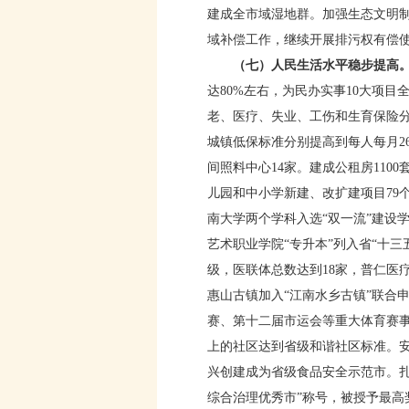
建成全市域湿地群。加强生态文明
域补偿工作，继续开展排污权有偿
（七）人民生活水平稳步提高
达80%左右，为民办实事10大项目
老、医疗、失业、工伤和生育保险分别扩
城镇低保标准分别提高到每人每月26
间照料中心14家。建成公租房110
儿园和中小学新建、改扩建项目79
南大学两个学科入选“双一流”建设
艺术职业学院“专升本”列入省“十
级，医联体总数达到18家，普仁医
惠山古镇加入“江南水乡古镇”联合
赛、第十二届市运会等重大体育赛事
上的社区达到省级和谐社区标准。安
兴创建成为省级食品安全示范市。
综合治理优秀市”称号，被授予最高