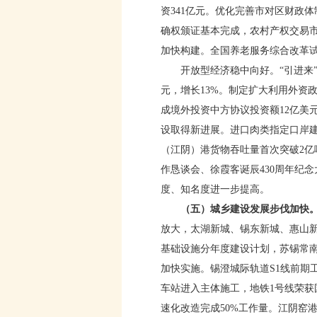
资341亿元。优化完善市对区财政
确权颁证基本完成，农村产权交易
加快构建。全国养老服务综合改革
开放型经济稳中向好。“引进来”“
元，增长13%。制定扩大利用外资政
成境外投资中方协议投资额12亿美
设取得新进展。进口肉类指定口岸建成投
（江阴）港货物吞吐量首次突破2亿
作恳谈会、徐霞客诞辰430周年纪
度、知名度进一步提高。
（五）城乡建设发展步伐加快
放大，太湖新城、锡东新城、惠山新
基础设施分年度建设计划，苏锡常
加快实施。锡澄城际轨道S1线前期
车站进入主体施工，地铁1号线荣获
速化改造完成50%工作量。江阴窑