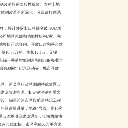
体制改革取得阶段性成效。农村土地
生体制改革不断深化，分级诊疗体系
牌，预计外贸出口总额突破490亿美
国公司地区总部和功能性机构7家。完
基地项目正式签约。开放口岸和平台建
0.75万吨、增长12.1%，无锡
7无锡—香港智能制造和现代服务业合
唱响30周年纪念活动等，城市开放
溪区、新吴区行政区划调整成效逐步
施建设加速推进。制定锡澄锡宜重大
建设，锡澄运河市区段航道整治工程
的隧道掘进量，地铁4号线一期10座
重点道桥项目建成通车，江海西路快
改造步伐加快。市区完成65万平方米