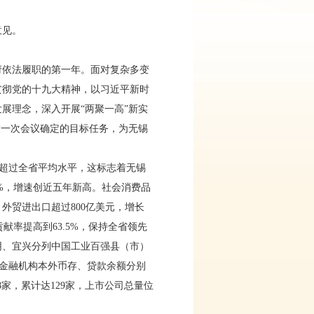
意见。
府依法履职的第一年。面对复杂多变
贯彻党的十九大精神，以习近平新时
展理念，深入开展“两聚一高”新实
大一次会议确定的目标任务，为无锡
首次超过全省平均水平，这标志着无锡
5%，增速创近五年新高。社会消费品
。外贸进出口超过800亿美元，增长
贡献率提高到63.5%，保持全省领先
江阴、宜兴分列中国工业百强县（市）
；金融机构本外币存、贷款余额分别
18家，累计达129家，上市公司总量位