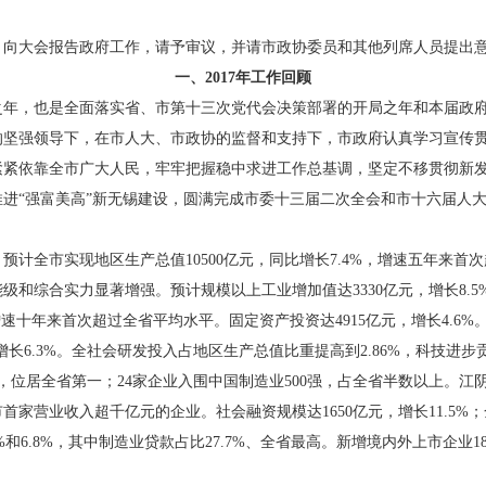
大会报告政府工作，请予审议，并请市政协委员和其他列席人员提出
一、2017年工作回顾
之年，也是全面落实省、市第十三次党代会决策部署的开局之年和本届政
的坚强领导下，在市人大、市政协的监督和支持下，市政府认真学习宣传
紧依靠全市广大人民，牢牢把握稳中求进工作总基调，坚定不移贯彻新发
进“强富美高”新无锡建设，圆满完成市委十三届二次全会和市十六届人
。
。
预计全市实现地区生产总值10500亿元，同比增长7.4%，增速五年来
级和综合实力显著增强。预计规模以上工业增加值达3330亿元，增长8.
，增速十年来首次超过全省平均水平。固定资产投资达4915亿元，增长4.6%
增长6.3%。全社会研发投入占地区生产总值比重提高到2.86%，科技进步
强，位居全省第一；24家企业入围中国制造业500强，占全省半数以上。
首家营业收入超千亿元的企业。社会融资规模达1650亿元，增长11.5%
3.5%和6.8%，其中制造业贷款占比27.7%、全省最高。新增境内外上市企业