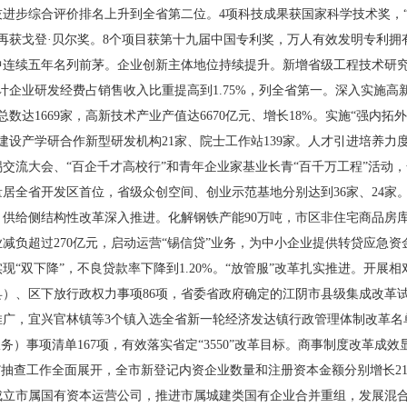
技进步综合评价排名上升到全省第二位。4项科技成果获国家科学技术奖，“
果再获戈登·贝尔奖。8个项目获第十九届中国专利奖，万人有效发明专利拥
连续五年名列前茅。企业创新主体地位持续提升。新增省级工程技术研究中
计企业研发经费占销售收入比重提高到1.75%，列全省第一。深入实施
数达1669家，高新技术产业产值达6670亿元、增长18%。实施“强内拓外
建设产学研合作新型研发机构21家、院士工作站139家。人才引进培养力
交流大会、“百企千才高校行”和青年企业家基业长青“百千万工程”活动，
居全省开发区首位，省级众创空间、创业示范基地分别达到36家、24家
。
供给侧结构性改革深入推进。化解钢铁产能90万吨，市区非住宅商品房库存
减负超过270亿元，启动运营“锡信贷”业务，为中小企业提供转贷应急资
现“双下降”，不良贷款率下降到1.20%。“放管服”改革扎实推进。开展
）、区下放行政权力事项86项，省委省政府确定的江阴市县级集成改革
广，宜兴官林镇等3个镇入选全省新一轮经济发达镇行政管理体制改革名单
务）事项清单167项，有效落实省定“3550”改革目标。商事制度改革成效
抽查工作全面展开，全市新登记内资企业数量和注册资本金额分别增长21.5
立市属国有资本运营公司，推进市属城建类国有企业合并重组，发展混合