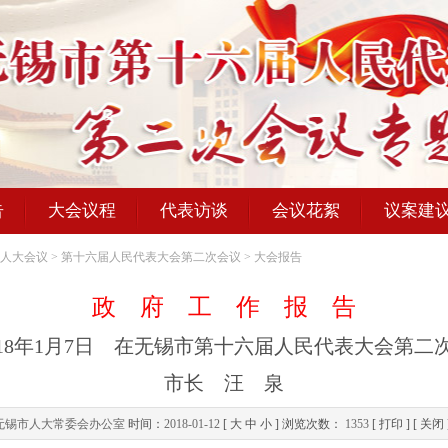
告
大会议程
代表访谈
会议花絮
议案建
人大会议
>
第十六届人民代表大会第二次会议
>
大会报告
政 府 工 作 报 告
018年1月7日 在无锡市第十六届人民代表大会第二
市长 汪 泉
无锡市人大常委会办公室
时间：
2018-01-12
[
大
中
小
] 浏览次数：
1353
[
打印
] [
关闭