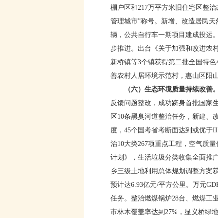
棚户区和217万平方米旧住宅区整治
管理城市”称号。新增、改造居民天然
辆，公共自行车一期项目建成投运
步推进。出台《关于加强和改进农
新桥镇等3个镇获得第二批全国特
善农村人居环境示范村，惠山区阳
（六）生态环境质量持续改善
反馈问题整改，成功跻身首批国家
区10条黑臭河道整治任务，新建、
度，45个国考省考断面达到或优于
治10大类267项重点工程，空气质量
计划》，生活垃圾分类收集全面推广
乡三级土地利用总体规划调整方案获
预计达6.93亿元/平方公里。万
任务。整治燃煤锅炉28台、燃煤工业
市林木覆盖率达到27%，显义桥绿