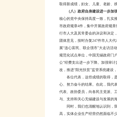
取得新成绩，妇女、儿童、老龄、
（八）政府自身建设进一步加
核心的党中央保持高度一致，扎实推
市政府规章4件，集中开展政府规章
行市人大及其常委会的决议和决定
团体意见，按时办复247件市人大代
展“连心富民、联企强市”大走访活
规范化试点单位，中国无锡政府门
公”经费支出进一步下降。加强审计
改，推进“阳光扶贫”监管系统建设
各位代表，这些成绩的取得，是中
心、努力奋斗的结果。在此，我代
代表、政协委员，向各民主党派、
与、支持和关心无锡建设与发展的
同时，我们也清醒地认识到，我市
高，实体企业生产经营仍然面临不