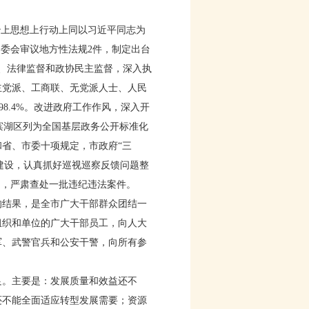
治上思想上行动上同以习近平同志为
委会审议地方性法规2件，制定出台
督、法律监督和政协民主监督，深入执
主党派、工商联、无党派人士、人民
98.4%。改进政府工作作风，深入开
，滨湖区列为全国基层政务公开标准化
省、市委十项规定，市政府“三
政建设，认真抓好巡视巡察反馈问题整
例，严肃查处一批违纪违法案件。
结果，是全市广大干部群众团结一
组织和单位的广大干部员工，向人大
军、武警官兵和公安干警，向所有参
。主要是：发展质量和效益还不
还不能全面适应转型发展需要；资源