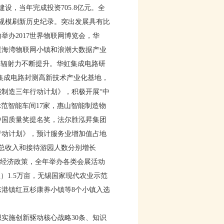
设，当年完成投资705.8亿元。全
单体规模刷新历史纪录。突出发展具有比
办2017世界物联网博览会，华
慧海湾物联网小镇和浪潮大数据产业
和辐射力不断提升。华虹集成电路研
集成电路封测高新技术产业化基地，
制造三年行动计划》，积极开展“中
示范智能车间17家，惠山智能制造物
中国质量奖提名奖，法尔胜泓昇集团
行动计划》，预计服务业增加值占地
游总收入和接待游园人数分别增长
会展经济政策，全年举办各类会展活动
）1.5万亩，无锡国家现代农业示范
港镇红豆杉康养小镇等8个小镇入选
实施创新驱动核心战略30条、知识