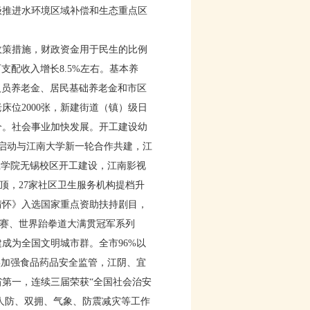
极推进水环境区域补偿和生态重点区
。
政策措施，财政资金用于民生的比例
可支配收入增长8.5%左右。基本养
退休人员养老金、居民基础养老金和市区
老床位2000张，新建街道（镇）级日
0个。社会事业加快发展。开工建设幼
。启动与江南大学新一轮合作共建，江
江学院无锡校区开工建设，江南影视
顶，27家社区卫生服务机构提档升
情怀》入选国家重点资助扶持剧目，
标赛、世界跆拳道大满贯冠军系列
成为全国文明城市群。全市96%以
实加强食品药品安全监管，江阴、宜
第一，连续三届荣获“全国社会治安
人防、双拥、气象、防震减灾等工作