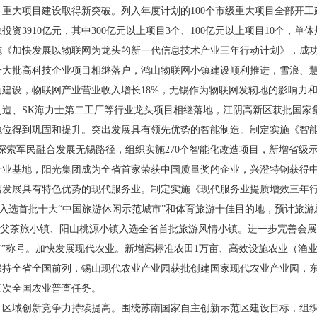
。
重大项目建设取得新突破。列入年度计划的100个市级重大项目全部开工建
投资3910亿元，其中300亿元以上项目3个、100亿元以上项目10个，
《加快发展以物联网为龙头的新一代信息技术产业三年行动计划》，成功举
一大批高科技企业项目相继落户，鸿山物联网小镇建设顺利推进，雪浪、
建设，物联网产业营业收入增长18%，无锡作为物联网发轫地的影响力
制造、SK海力士第二工厂等行业龙头项目相继落地，江阴高新区获批国家
地位得到巩固和提升。突出发展具有领先优势的智能制造。制定实施《智能
，探索军民融合发展无锡路径，组织实施270个智能化改造项目，新增省级
产业基地，阳光集团成为全省首家荣获中国质量奖的企业，兴澄特钢获得
突出发展具有特色优势的现代服务业。制定实施《现代服务业提质增效三年
成功入选首批十大“中国旅游休闲示范城市”和体育旅游十佳目的地，预计旅
镇、湖氵父茶旅小镇、阳山桃源小镇入选全省首批旅游风情小镇。进一步完善
市”称号。加快发展现代农业。新增高标准农田1万亩、高效设施农业（渔业
保持全省全国前列，锡山现代农业产业园获批创建国家现代农业产业园，东
三次全国农业普查任务。
。
区域创新竞争力持续提高。围绕苏南国家自主创新示范区建设目标，组织