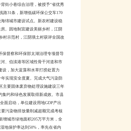
6个背街小巷综合治理，被授予“省优秀
路31条，新增低碳环保公交车170
级海绵城市建设试点。新农村建设稳
住房。因地制宜建设美丽乡村，江阴
乡村示范村，江阴璜土村获评全国改
省环保督察和环保部太湖治理专项督导
里河、伯渎港等区域性骨干河道和市
动建设，加大蓝藻和水草打捞处置力
第十年实现安全度夏。完成大气污染防
施《市区主要固体废弃物处理设施建设三年
约集约和绿色发展取得新成效。市县
作全面启动，单位建设用地GDP产出
项主要污染物排放量削减超额完成考核
新增城市绿地面积205万平方米，全
湿地保护率达到50%，率先在省内