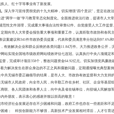
残疾人、红十字等事业有了新发展。
强。
深入学习宣传贯彻党的十九大精神，切实增强“四个意识”，坚定在政
进“两学一做”学习教育常态化制度化。全面推进依法行政，提请市人大常
规范性文件清理，完成重大事项合法性审查62件。自觉接受人大工作监
，定期向市人大常委会报告重大事项和重要工作，认真听取市政协和各民
表议案建议和341件市政协委员提案，代表和委员满意率分别达到97.6%和
动，有效解决企业和群众反映的各类问题11.84万件。大力推进政务公开
户网站实现全国地市级政府网站绩效评估七连冠。认真执行中央八项规定和
监督，完成审计项目358个，整改问题资金64.92亿元。切实加强党风廉
，着力解决发生在群众身边的不正之风和腐败问题，定期通报曝光典型案
共无锡市委正确领导的结果，是市人大、市政协有效监督和大力支持的
表无锡市人民政府，向全市人民，向辛勤工作在乡村、社区、企业等基层
工商联、各人民团体和各界人士，向中央及省在锡单位，向驻锡人民解放
海内外朋友，表示衷心的感谢并致以崇高的敬意！
经济社会发展还存在不少困难和问题，政府工作也存在一些差距和不足
少困难； 科技创新能力不够强，高新技术产业发展相对滞后，人才引育