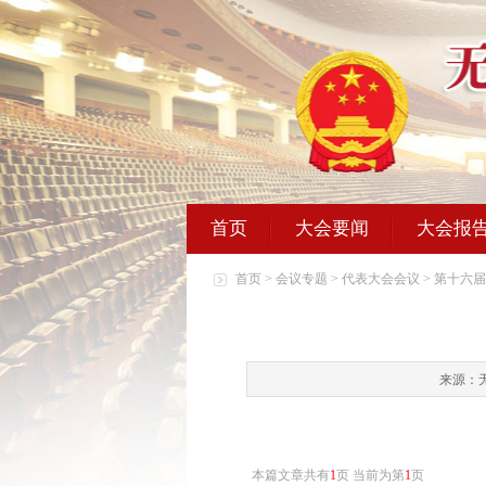
首页
大会要闻
大会报
首页
>
会议专题
>
代表大会会议
>
第十六届
来源：
本篇文章共有
1
页 当前为第
1
页