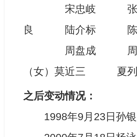
宋忠岐 张明珠
良 陆介标 陈丽
周盘成 周解
（女）莫近三 夏
之后变动情况：
1998年9月23日孙