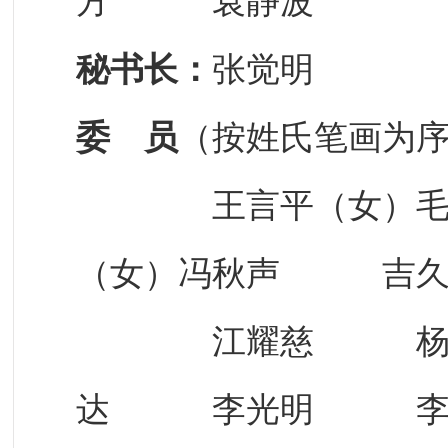
方 袁静波
秘书长：
张觉明
委 员
（按姓氏笔画为
王言平（女）毛素
（女）冯秋声 吉
江耀慈 杨泳
达 李光明 李