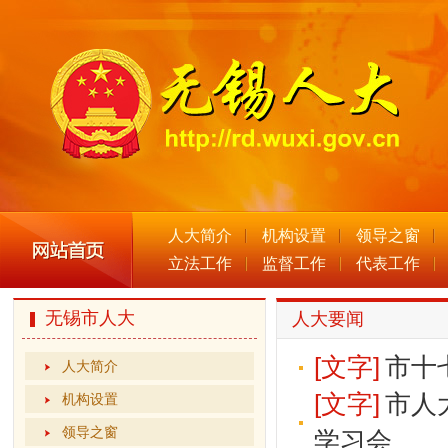
人大简介
机构设置
领导之窗
立法工作
监督工作
代表工作
无锡市人大
人大要闻
[文字]
市十
人大简介
[文字]
市人
机构设置
领导之窗
学习会